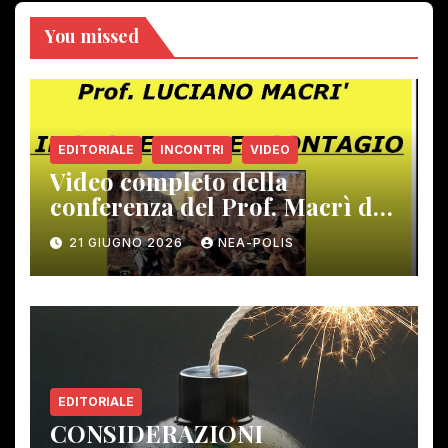
You missed
EDITORIALE
INCONTRI
VIDEO
Video completo della
conferenza del Prof. Macrì del
12 giugno scorso
21 GIUGNO 2026
NEA-POLIS
EDITORIALE
CONSIDERAZIONI