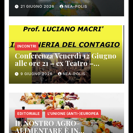
21 GIUGNO 2026
NEA-POLIS
INCONTRI
Conferenza Venerdì 12 Giugno
alle ore 21 – ex Teatro –
Gambassi Terme –
9 GIUGNO 2026
NEA-POLIS
EDITORIALE
L'UNIONE (ANTI-)EUROPEA
IL NOSTRO AGRO-
ALIMENTARE È IN