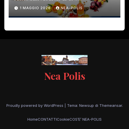
PERICOLO!
1 MAGGIO 2026
NEA-POLIS
Nea Polis
Proudly powered by WordPress
|
Tema: Newsup di
Themeansar
.
Home
CONTATTI
Cookie
COS’E’ NEA-POLIS