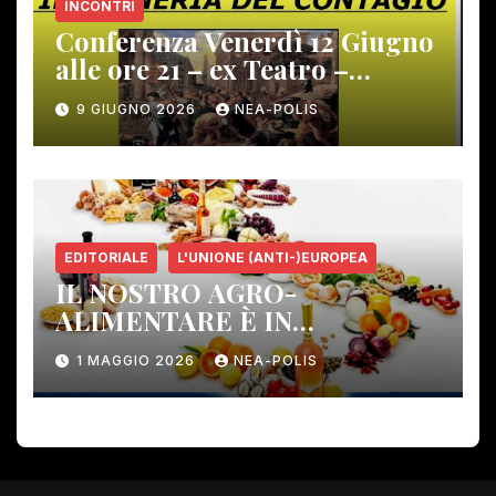
INCONTRI
Conferenza Venerdì 12 Giugno
alle ore 21 – ex Teatro –
Gambassi Terme –
9 GIUGNO 2026
NEA-POLIS
EDITORIALE
L'UNIONE (ANTI-)EUROPEA
IL NOSTRO AGRO-
ALIMENTARE È IN
PERICOLO!
1 MAGGIO 2026
NEA-POLIS