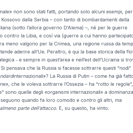
ionale» non sono stati fatti, portando solo alcuni esempi, per
el Kossovo dalla Serbia – con tanto di bombardamenti della
aliana (sotto l’allora governo D’Alema) –, né per le guerre
co contro la Libia, e cosí via (guerre a cui hanno partecipat
ncora meno valgono per la Crimea, una regione russa da tem
ende aderire all’Ue. Peraltro, è qui la base storica della flo
ategica
e sempre in quest’area e nell’est dell’Ucraina si tr
–
. Si pensava che la Russia si facesse sottrarre questi “nodi”
andard
internazionali»? La Russia di Putin – come ha già fatt
e», che le voleva sottrarre l’Ossezia – ha “rotto le regole”,
le” sono quelle degli «organismi internazionali» a dominanz
e seguono quando fa loro comodo e contro gli altri, ma
 almeno parte dell’attacco
. E, su questo, ha vinto.