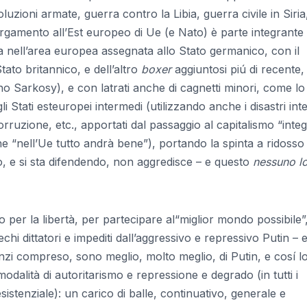
uzioni armate, guerra contro la Libia, guerra civile in Siria
largamento all’Est europeo di Ue (e Nato) è parte integrante 
a nell’area europea assegnata allo Stato germanico, con il
Stato britannico, e dell’altro
boxer
aggiuntosi piú di recente,
o Sarkosy), e con latrati anche di cagnetti minori, come lo
li Stati esteuropei intermedi (utilizzando anche i disastri inte
orruzione, etc., apportati dal passaggio al capitalismo “integ
he “nell’Ue tutto andrà bene”), portando la spinta a ridosso 
co, e si sta difendendo, non aggredisce – e questo
nessuno l
no per la libertà, per partecipare al“miglior mondo possibile”
chi dittatori e impediti dall’aggressivo e repressivo Putin – 
i compreso, sono meglio, molto meglio, di Putin, e cosí lo 
dalità di autoritarismo e repressione e degrado (in tutti i
sistenziale): un carico di balle, continuativo, generale e