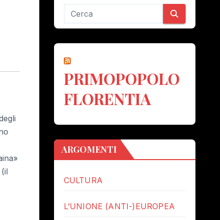
PRIMOPOPOLO
FLORENTIA
degli
nno
ARGOMENTI
raina»
(il
CULTURA
L’UNIONE (ANTI-)EUROPEA