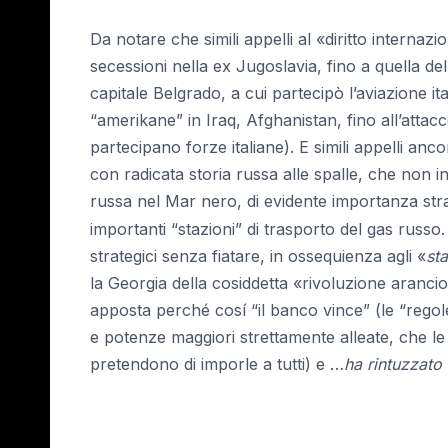
Da notare che simili appelli al «diritto internaz
secessioni nella ex Jugoslavia, fino a quella d
capitale Belgrado, a cui partecipò l’aviazione it
“amerikane” in Iraq, Afghanistan, fino all’attac
partecipano forze italiane). E simili appelli a
con radicata storia russa alle spalle, che non int
russa nel Mar nero, di evidente importanza str
importanti “stazioni” di trasporto del gas russo
strategici senza fiatare, in ossequienza agli «
st
la Georgia della cosiddetta «rivoluzione arancion
apposta perché cosí “il banco vince” (le “rego
e potenze maggiori strettamente alleate, che l
pretendono di imporle a tutti) e …
ha rintuzzato