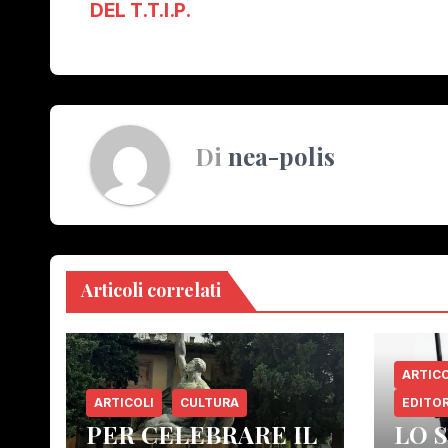
DEL T.T.I.P.
articoli
Di
nea-polis
Articoli correlati
ARTICO
ARTICOLI
CULTURA
EDITOR
PER CELEBRARE IL
LO 