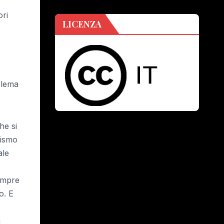
ori
LICENZA
oblema
he si
rismo
ale
sempre
o. E
a