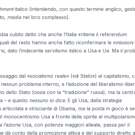
shment
italico (intendendo, con questo termine anglico, gest
ito,
media
nel loro complesso).
bbia subito detto che anche l’Italia «ritiene il referendum
i quali del resto hanno anche fatto riconfermare le «missioni
upirsi, dato l’indecente servilismo italico a Usa e Ue. Ma il pr
ssaggio dal «socialismo reale» («di Stato») al capitalismo, c
e nessun problema interno, e l’adozione del liberalismo-libe
smo dello Stato (ossia con la “tradizione” russa), ma la centr
sa – e questo
nessuno lo dice
. E gli Usa, dalla strategia
 articolata e strisciante di Obama, ma la posta in gioco è 
 il monocentrismo Usa a fronte delle spinte al multipolarism
i l’azione Usa, con potenze maggiori alleate, passa per il
he dà conto della promozione attiva e del supporto diretto 