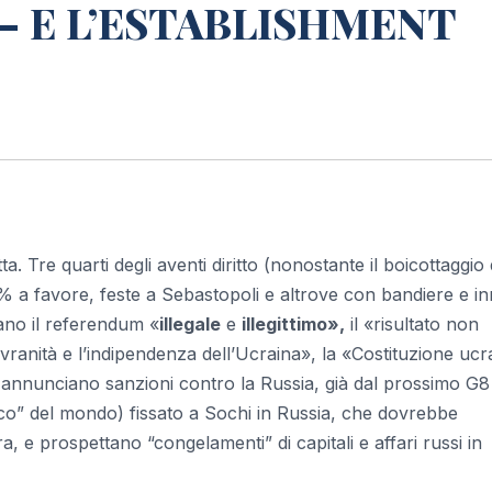
– E L’ESTABLISHMENT
a. Tre quarti degli aventi diritto (nonostante il boicottaggio 
6% a favore, feste a Sebastopoli e altrove con bandiere e i
ano il referendum «
illegale
e
illegittimo»,
il «risultato non
 sovranità e l’indipendenza dell’Ucraina», la «Costituzione uc
 annunciano sanzioni contro la Russia, già dal prossimo G8 
co” del mondo) fissato a Sochi in Russia, che dovrebbe
a, e prospettano “congelamenti” di capitali e affari russi in