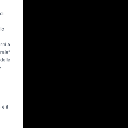
,
di
 lo
rni a
rale”
della
o
,
e
è il