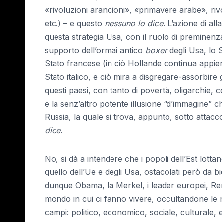
«rivoluzioni arancioni», «primavere arabe», rivol
etc.) – e questo
nessuno lo dice
. L’azione di al
questa strategia Usa, con il ruolo di preminenz
supporto dell’ormai antico
boxer
degli Usa, lo 
Stato francese (in ciò Hollande continua appien
Stato italico, e ciò mira a disgregare-assorbire g
questi paesi, con tanto di povertà, oligarchie, c
e la senz’altro potente illusione “d’immagine” c
Russia, la quale si trova, appunto, sotto attac
dice
.
No, si dà a intendere che i popoli dell’Est lotta
quello dell’Ue e degli Usa, ostacolati però da bie
dunque Obama, la Merkel, i leader europei, Renz
mondo in cui ci fanno vivere, occultandone le mo
campi: politico, economico, sociale, culturale, e