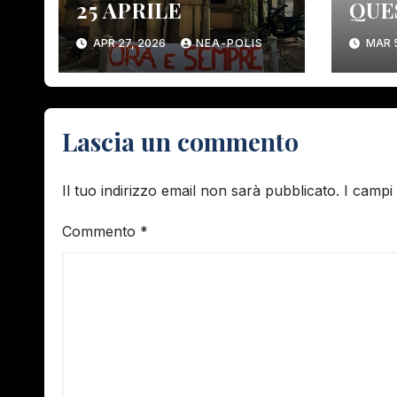
25 APRILE
QUE
COS
APR 27, 2026
NEA-POLIS
MAR 
ELI
ORG
CON
DEM
Lascia un commento
Il tuo indirizzo email non sarà pubblicato.
I campi
Commento
*