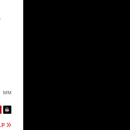
e
MM
I.P