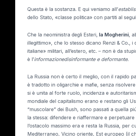
Questa è la sostanza. E qui veniamo all’
establi
dello Stato, «classe politica» con partiti al segu
Che la neoministra degli Esteri,
la Mogherini
, a
illegittimo», che lo stesso dicano Renzi & Co., 
italiane» militari, all’estero, etc. – non è da st
è l’
informazione
disinformante e deformante
.
La Russia non è certo il meglio, con il rapido pa
è tradotto in oligarchie e mafie, senza risolver
si è unita al forte ruolo, incidenza e autoritari
mondiale del capitalismo erano e restano gli U
“muscolare” dei Bush, sono passati a quella piú
la stessa: difendere e riaffermare e perpetuare
l’ostacolo massimo era e resta la Russia, per cu
Mediterraneo, Vicino oriente, Est europeo (il c