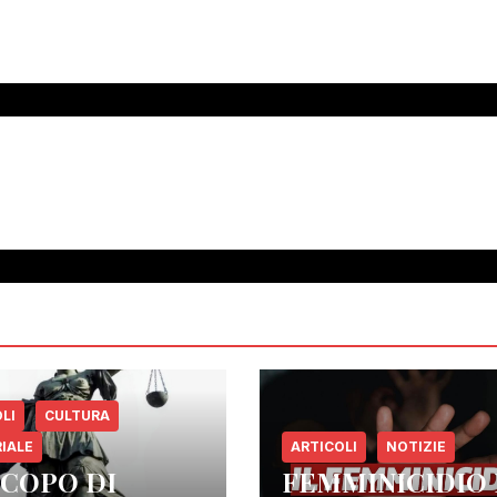
LI
CULTURA
IALE
ARTICOLI
NOTIZIE
SCOPO DI
FEMMINICIDIO 