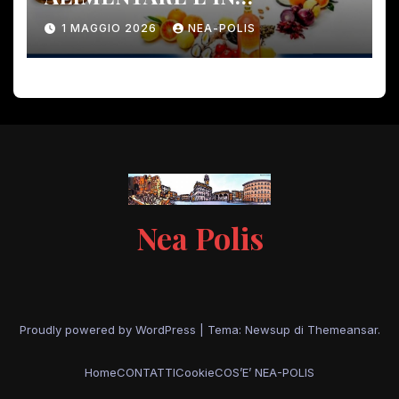
PERICOLO!
1 MAGGIO 2026
NEA-POLIS
Nea Polis
Proudly powered by WordPress
|
Tema: Newsup di
Themeansar
.
Home
CONTATTI
Cookie
COS’E’ NEA-POLIS