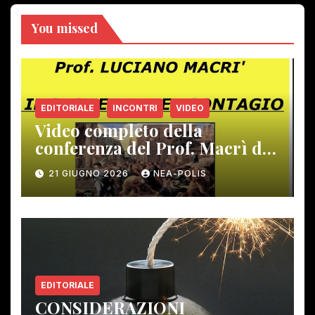
You missed
EDITORIALE
INCONTRI
VIDEO
Video completo della
conferenza del Prof. Macrì del
12 giugno scorso
21 GIUGNO 2026
NEA-POLIS
EDITORIALE
CONSIDERAZIONI