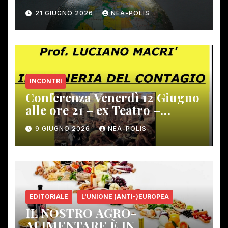
21 GIUGNO 2026
NEA-POLIS
INCONTRI
Conferenza Venerdì 12 Giugno
alle ore 21 – ex Teatro –
Gambassi Terme –
9 GIUGNO 2026
NEA-POLIS
EDITORIALE
L'UNIONE (ANTI-)EUROPEA
IL NOSTRO AGRO-
ALIMENTARE È IN