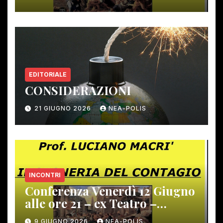
EDITORIALE
CONSIDERAZIONI
21 GIUGNO 2026
NEA-POLIS
INCONTRI
Conferenza Venerdì 12 Giugno
alle ore 21 – ex Teatro –
Gambassi Terme –
9 GIUGNO 2026
NEA-POLIS