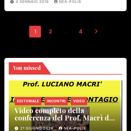
4 GENNAIO 2019
NEA-POLIS
Paginazione
1
2
…
4
degli
articoli
You missed
EDITORIALE
INCONTRI
VIDEO
Video completo della
conferenza del Prof. Macrì del
12 giugno scorso
21 GIUGNO 2026
NEA-POLIS