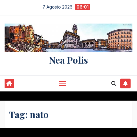
Salta
7 Agosto 2026
06:01
al
contenuto
Nea Polis
Tag:
nato