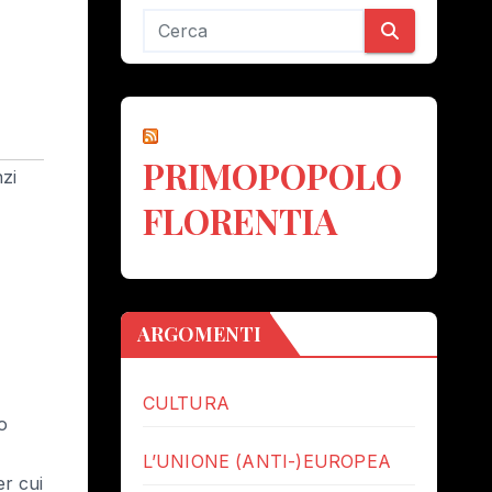
PRIMOPOPOLO
zi
FLORENTIA
ARGOMENTI
CULTURA
o
L’UNIONE (ANTI-)EUROPEA
er cui