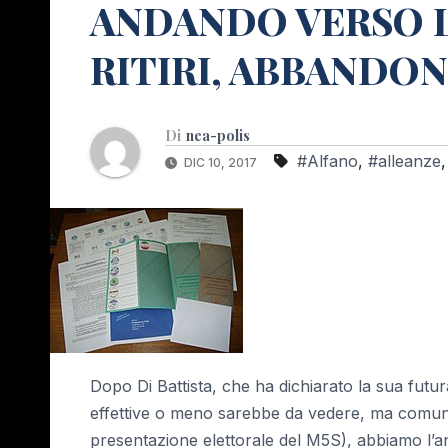
ANDANDO VERSO L
RITIRI, ABBANDON
Di
nea-polis
#Alfano
,
#alleanze
DIC 10, 2017
Dopo Di Battista, che ha dichiarato la sua futu
effettive o meno sarebbe da vedere, ma comun
presentazione elettorale del M5S), abbiamo l’ann