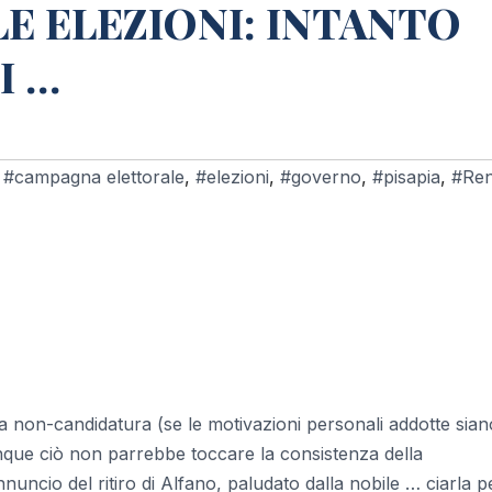
E ELEZIONI: INTANTO
I …
,
#campagna elettorale
,
#elezioni
,
#governo
,
#pisapia
,
#Ren
ra non-candidatura (se le motivazioni personali addotte sian
que ciò non parrebbe toccare la consistenza della
uncio del ritiro di Alfano, paludato dalla nobile … ciarla p