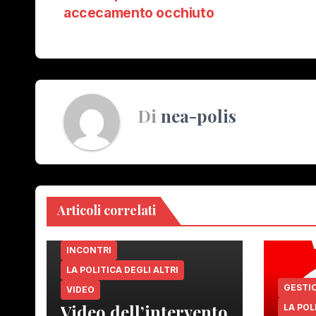
accecamento occhiuto
articoli
Di
nea-polis
Articoli correlati
INCONTRI
LA POLITICA DEGLI ALTRI
GESTI
VIDEO
Video dell’intervento
LA PO