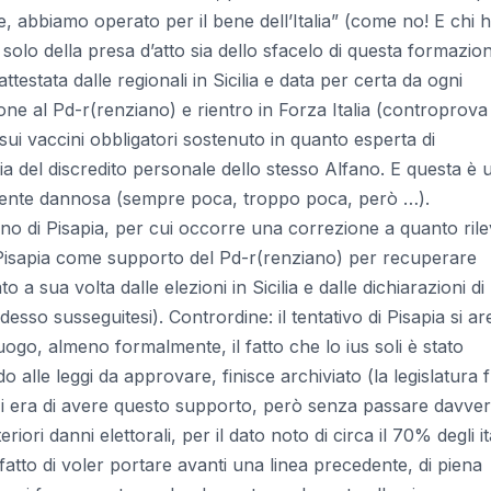
 abbiamo operato per il bene dell’Italia” (come no! E chi 
a solo della presa d’atto sia dello sfacelo di questa formazio
(attestata dalle regionali in Sicilia e data per certa da ogni
one al Pd-r(renziano) e rientro in Forza Italia (controprova
sui vaccini obbligatori sostenuto in quanto esperta di
ia del discredito personale dello stesso Alfano. E questa è 
 gente dannosa (sempre poca, troppo poca, però …).
dono di Pisapia, per cui occorre una correzione a quanto ril
 Pisapia come supporto del Pd-r(renziano) per recuperare
o a sua volta dalle elezioni in Sicilia e dalle dichiarazioni di
desso susseguitesi). Contrordine: il tentativo di Pisapia si a
uogo, almeno formalmente, il fatto che lo ius soli è stato
alle leggi da approvare, finisce archiviato (la legislatura 
nzi era di avere questo supporto, però senza passare davve
ri danni elettorali, per il dato noto di circa il 70% degli it
 fatto di voler portare avanti una linea precedente, di piena