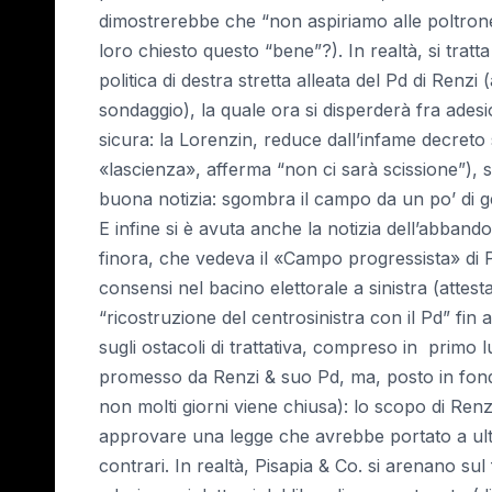
dimostrerebbe che “non aspiriamo alle poltrone,
loro chiesto questo “bene”?). In realtà, si tratt
politica di destra stretta alleata del Pd di Renzi 
sondaggio), la quale ora si disperderà fra adesi
sicura: la Lorenzin, reduce dall’infame decreto 
«lascienza», afferma “non ci sarà scissione”), s
buona notizia: sgombra il campo da un po’ di
E infine si è avuta anche la notizia dell’abban
finora, che vedeva il «Campo progressista» di
consensi nel bacino elettorale a sinistra (attestat
“ricostruzione del centrosinistra con il Pd” fin a
sugli ostacoli di trattativa, compreso in primo l
promesso da Renzi & suo Pd, ma, posto in fondo 
non molti giorni viene chiusa): lo scopo di Re
approvare una legge che avrebbe portato a ulterio
contrari. In realtà, Pisapia & Co. si arenano sul