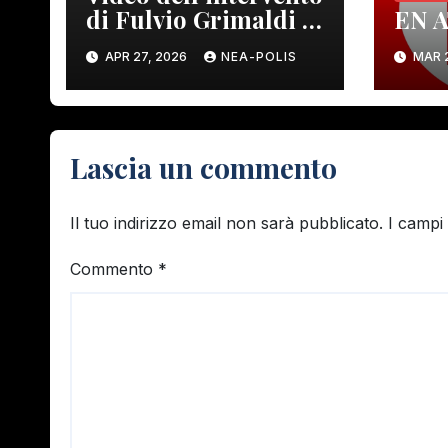
di Fulvio Grimaldi a
EN 
Gambassi Terme
APR 27, 2026
NEA-POLIS
MAR 2
Lascia un commento
Il tuo indirizzo email non sarà pubblicato.
I campi
Commento
*