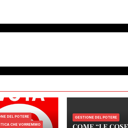
ONE DEL POTERE
GESTIONE DEL POTERE
COME “LE COSE”
LITICA CHE VORREMMO