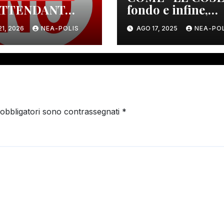
ATTENDANT…
fondo e infine,
stando nel prese
1, 2026
NEA-POLIS
AGO 17, 2025
NEA-POL
regime, e contest
vanno
“COMBINANDOSI
PER IL PEGGIO. LA
FACCENDA N
 obbligatori sono contrassegnati
*