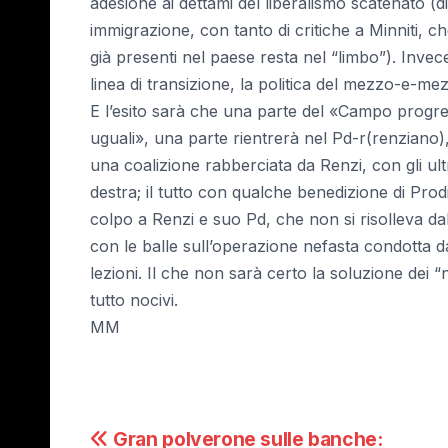
adesione ai dettami del liberalismo scatenato (
immigrazione, con tanto di critiche a Minniti, ch
già presenti nel paese resta nel “limbo”). Invec
linea di transizione, la politica del mezzo-e-me
E l’esito sarà che una parte del «Campo progress
uguali», una parte rientrerà nel Pd-r(renziano),
una coalizione rabberciata da Renzi, con gli ultra
destra; il tutto con qualche benedizione di Prod
colpo a Renzi e suo Pd, che non si risolleva dal
con le balle sull’operazione nefasta condotta d
lezioni. Il che non sarà certo la soluzione dei
tutto nocivi.
MM
Navigazione
Gran polverone sulle banche: