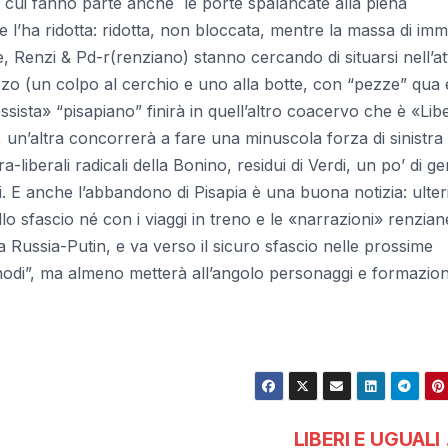
di cui fanno parte anche le porte spalancate alla piena
e l’ha ridotta: ridotta, non bloccata, mentre la massa di immi
e, Renzi & Pd-r(renziano) stanno cercando di situarsi nell’at
zzo (un colpo al cerchio e uno alla botte, con “pezze” qua e
ista» “pisapiano” finirà in quell’altro coacervo che è «Libe
 un’altra concorrerà a fare una minuscola forza di sinistra 
-liberali radicali della Bonino, residui di Verdi, un po’ di ge
i. E anche l’abbandono di Pisapia è una buona notizia: ulter
lo sfascio né con i viaggi in treno e le «narrazioni» renzian
a Russia-Putin, e va verso il sicuro sfascio nelle prossime
 “nodi”, ma almeno metterà all’angolo personaggi e formazion
LIBERI E UGUAL