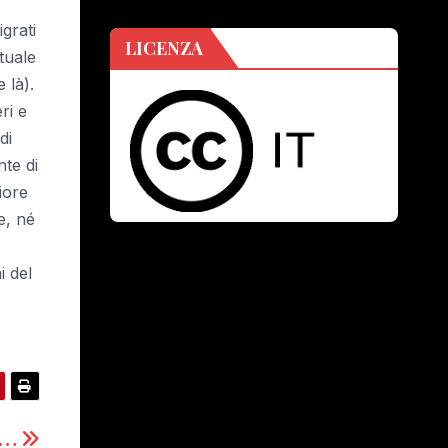
grati
LICENZA
tuale
 là).
ri e
di
nte di
iore
e, né
i del
I …