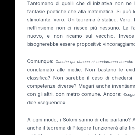
Tantomeno di quelli che di iniziativa non ne
fantasie poetiche che alla matematica. Si può l
stimolante. Vero. Un teorema è statico. Vero. 
nell’insieme non ci riesce piú nessuno. La f
nuovo, e non ricamo sul vecchio. Invec
bisognerebbe essere propositivi: «incoraggiam
Comunque: «
anche qui dunque si condurranno ricerche c
conclamato alle medie. Non bastano le evid
classifica? Non sarebbe il caso di chiedersi
competenze diverse? Magari anche inventiamo 
con gli altri, con metro comune. Ancora: «
segu
dice «seguendo».
A ogni modo, i Soloni sanno di che parlano? 
anche il teorema di Pitagora funzionerà alla fi