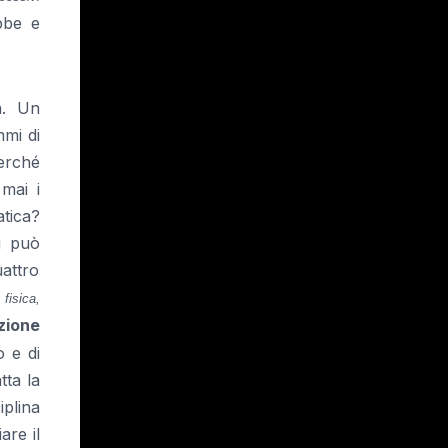
bbe e
a. Un
mmi di
perché
mai i
atica?
i può
uattro
 fisica,
izione
o e di
tta la
iplina
are il