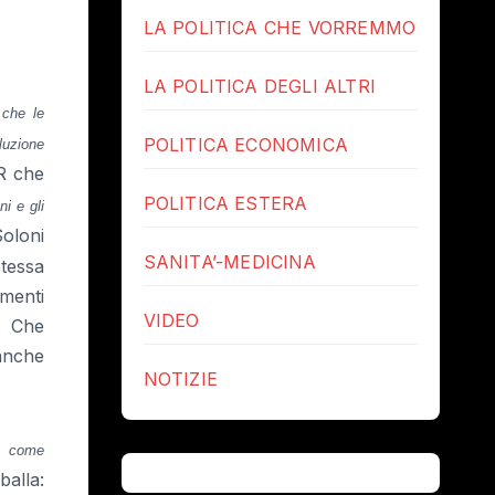
LA POLITICA CHE VORREMMO
LA POLITICA DEGLI ALTRI
 che le
POLITICA ECONOMICA
luzione
R che
POLITICA ESTERA
ni e gli
oloni
SANITA’-MEDICINA
tessa
menti
VIDEO
e. Che
anche
NOTIZIE
 come
balla: