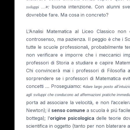
»:
buona intenzione. Con alunni sveg
sviluppi
…
dovrebbe fare. Ma cosa in concreto?
L’Analisi Matematica al Liceo Classico non
controsenso, ma pazienza. Il peggio è che i Sol
tutte le scuole professionali, probabilmente 
non verificare e imporre che i meccanici imp
professori di Storia a studiare e capire Mate
Chi convincerà mai i professori di Filosofia
sorprendere se i professori di Matematica evit
concetti … Proseguiamo: «
dare largo posto all’intuizi
agli sviluppi che conducono ad affermazioni pratiche immedi
porta ad associare la velocità, e non l’acceler
Newton); il
senso comune
a scuola è piú facil
bottega); l’
origine psicologica
delle teorie do
scientifica in oggetto (tanto per non blaterare 