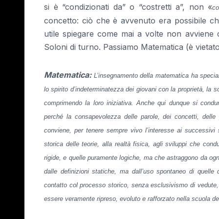
si è “condizionati da” o “costretti a”, non «
co
concetto: ciò che è avvenuto era possibile c
utile spiegare come mai a volte non avviene c
Soloni di turno. Passiamo Matematica (è vietat
Matematica
:
L’insegnamento della matematica ha speciale 
lo spirito d’indeterminatezza dei giovani con la proprietà, la s
comprimendo la loro iniziativa. Anche qui dunque si condur
perché la consapevolezza delle parole, dei concetti, delle
conviene, per tenere sempre vivo l’interesse ai successivi s
storica delle teorie, alla realtà fisica, agli sviluppi che c
rigide, e quelle puramente logiche, ma che astraggono da ogni
dalle definizioni statiche, ma dall’uso spontaneo di quelle 
contatto col processo storico, senza esclusivismo di vedute, 
essere veramente ripreso, evoluto e rafforzato nella scuola del