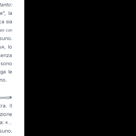
tanto:
e”, la
ca sia
vani con
suno.
», lo
a
 senza
, sono
lga le
no.
»
rietà
ra. Il
izione
a: «
…
ssuno.