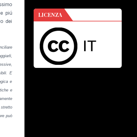
ssimo
e piú
LICENZA
vo dei
ciliare
ggiarli,
essive,
bili. E
ogica e
tiche e
tamente
stretto
ore può