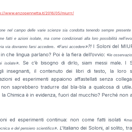
p://www.enzopennetta.it/2016/05/miurrr/
zione nel campo delle varie scienze sia condotta tenendo sempre presente
 fatti e azioni isolate, ma come condizionati alla loro possibilità nell’evo
.
«
»?!
I Soloni del MIU
 via via dovranno farsi accedere
Farsi accedere
n che lingua parlano? Poi è la fiera dell’ovvio: «
le osservazio
».
Se c’è bisogno di dirlo, siam messi male. I S
i isolate
 insegnanti, il contenuto dei libri di testo, la loro s
zioni ed esperimenti appaiono affastellati senza collega
he non saprebbero tradurre dal bla-bla a qualcosa di util
 la Chimica è in evidenza, fuori dal mucchio? Perché non 
ni ed esperimenti continua: non come fatti isolati «
ma
». L
’italiano dei Soloni, al solito, tra
tecnica e del pensiero scientifico