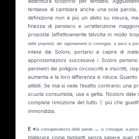
addirittura scoprirlo per tentativi. Aggiusti
tentasse di cambiare anche una sola parola
definizione non è piú un abito su misura, m
finezza di pensiero e un’attenzione maggio
proposte (effettivamente talvolta in modo tro
delle proprietà, dei ragionamenti si consegue, a poco a poco
intese dai Soloni, portano a capire di ma
approssimazioni successive i Soloni pensino
perimetri dei poligoni circoscritti e inscritti, 
aumenta e la loro differenza si riduce. Quanto
allibiti. Se mai si vede l’esatto contrario: una 
scuola consumista, usa e getta. Nozioni date
completa rimozione del tutto
piú che giustif

immondizia.
E «
…
la consapevolezza delle parole
si consegue, a poco
blaterare come bimbetti senza sapere quel c