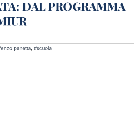
ATA: DAL PROGRAMMA
MIUR
#enzo panetta
,
#scuola