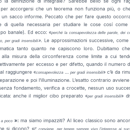
amo la definizione di integrale? Sarebbe bello se ogni ra
, per accorgersi che un teorema non funziona più, o ch
a un sacco informe. Peccato che per fare questo occorr
re di quella necessaria per studiare le cose cosí come
ppo banale). Ed ecco: «
perché la consapevolezza delle parole, dei co
».
Le approssimazioni successive, come
, per gradi insensibili
tematica tanto quanto ne capiscono loro. Dubitiamo ch
 alla misura della circonferenza come limite a cui tend
rispettivamente per eccesso e per difetto, quando il numero de
 al raggiungere «
…
» c’è da ri
consapevolezza
per gradi insensibili
preparazione e poi l’illuminazione. L’esatto contrario avviene
 senza fondamento, verifica a crocette, nessun uso succes
icata: anche il miglior cibo preparato «
» d
per gradi insensibili
»
:
ma siamo impazziti? Al liceo classico sono ancor
 a poco
he si dicono? «
E conviene, per tenere sempre vivo l’interesse ai suc