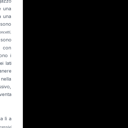
gazzo
e una
a una
 sono
ncetti,
 sono
e con
ono i
i lati
manere
 nella
sivo,
iventa
a lì a
cessivi