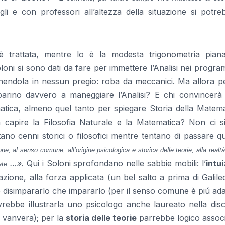
li e con professori all’altezza della situazione si potre
 è trattata, mentre lo è la modesta trigonometria pian
oni si sono dati da fare per immettere l’Analisi nei progra
tenendola in nessun pregio: roba da meccanici. Ma allora 
arino davvero a maneggiare l’Analisi? E chi convincerà 
matica, almeno quel tanto per spiegare Storia della Matem
 a capire la Filosofia Naturale e la Matematica? Non ci s
ano cenni storici o filosofici mentre tentano di passare q
one, al senso comune, all’origine psicologica e storica delle teorie, alla realtà
…».
Qui i Soloni sprofondano nelle sabbie mobili: l’
intu
ate
azione, alla forza applicata (un bel salto a prima di Galile
e disimpararlo che impararlo (per il senso comune è piú ada
vrebbe illustrarla uno psicologo anche laureato nella disc
a vanvera); per la
storia delle teorie
parrebbe logico associ