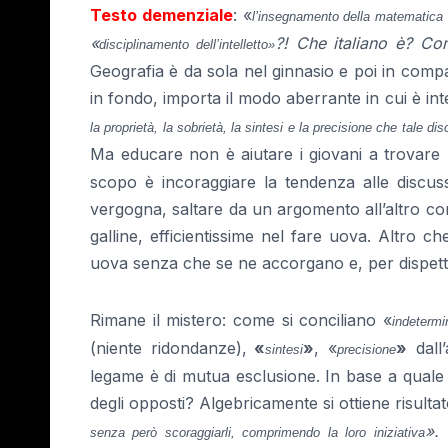
Testo demenziale
: «
l’insegnamento della matematica h
«
?! Che italiano è? C
disciplinamento dell’intelletto
»
Geografia è da sola nel ginnasio e poi in compa
in fondo, importa il modo aberrante in cui è in
la proprietà, la sobrietà, la sintesi e la precisione che tale d
Ma educare non è aiutare i giovani a trovare l
scopo è incoraggiare la tendenza alle discussi
vergogna, saltare da un argomento all’altro c
galline, efficientissime nel fare uova. Altro 
uova senza che se ne accorgano e, per dispetto
Rimane il mistero: come si conciliano «
indetermi
(niente ridondanze),
«
»
, «
»
dall’
sintesi
precisione
legame è di mutua esclusione. In base a quale 
degli opposti? Algebricamente si ottiene risul
».
senza però scoraggiarli, comprimendo la loro iniziativa