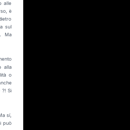
 alle
rso, è
dietro
a sul
. Ma
imento
 alla
ità o
anche
 ?! Si
a sí,
Si può