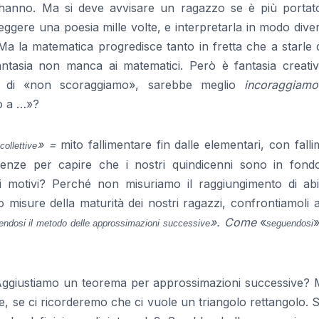
 hanno. Ma si deve avvisare un ragazzo se è più portato
eggere una poesia mille volte, e interpretarla in modo dive
Ma la matematica progredisce tanto in fretta che a starle 
antasia non manca ai matematici. Però è fantasia creativ
e di «non scoraggiamo», sarebbe meglio
incoraggiamo
o a …»?
» =
mito fallimentare fin dalle elementari, con fall
ollettive
enze per capire che i nostri quindicenni sono in fondo
 i motivi? Perché non misuriamo il raggiungimento di abil
misure della maturità dei nostri ragazzi, confrontiamoli 
». Come
«
»
endosi il metodo delle approssimazioni successive
seguendosi
Aggiustiamo un teorema per approssimazioni successive? M
ne, se ci ricorderemo che ci vuole un triangolo rettangolo. 