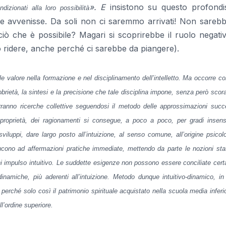
». E
insistono su questo profondi
ndizionati alla loro possibilità
he avvenisse. Da soli non ci saremmo arrivati! Non sarebb
iò che è possibile? Magari si scoprirebbe il ruolo negati
o ridere, anche perché ci sarebbe da piangere).
valore nella formazione e nel disciplinamento dell’intelletto. Ma occorre con
obrietà, la sintesi e la precisione che tale disciplina impone, senza però scora
ranno ricerche collettive seguendosi il metodo delle approssimazioni succ
 proprietà, dei ragionamenti si consegue, a poco a poco, per gradi insensi
viluppi, dare largo posto all’intuizione, al senso comune, all’origine psicol
onducono ad affermazioni pratiche immediate, mettendo da parte le nozioni sta
 impulso intuitivo.
Le suddette esigenze non possono essere conciliate cer
dinamiche, più aderenti all’intuizione. Metodo dunque intuitivo-dinamico, in 
perché solo così il patrimonio spirituale acquistato nella scuola media inferi
l’ordine superiore.