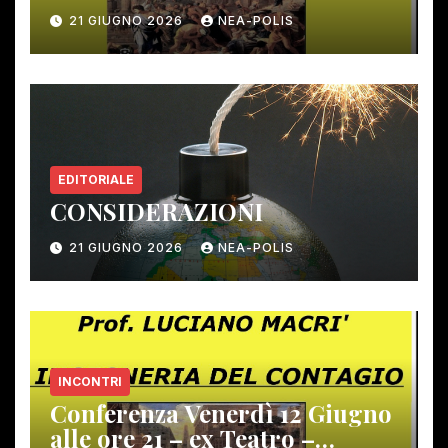
12 giugno scorso
21 GIUGNO 2026
NEA-POLIS
EDITORIALE
CONSIDERAZIONI
21 GIUGNO 2026
NEA-POLIS
INCONTRI
Conferenza Venerdì 12 Giugno
alle ore 21 – ex Teatro –