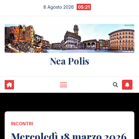
Salta
8 Agosto 2026
05:21
al
contenuto
Nea Polis
INCONTRI
Mercoledì 18 marzo 2026