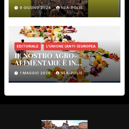
Gambassi Terme –
9 GIUGNO 2026
NEA-POLIS
EDITORIALE
L'UNIONE (ANTI-)EUROPEA
IL NOSTRO AGRO-
ALIMENTARE È IN
PERICOLO!
1 MAGGIO 2026
NEA-POLIS