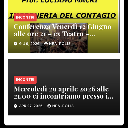
INCONTRI
Conferenza Venerdì 12 Giugno
alle ore 21 – ex Teatro –
Gambassi Terme –
GIU 9, 2026
NEA-POLIS
INCONTRI
Mercoledì 29 aprile 2026 alle
21,00 ci incontriamo presso i
locali del Giardino Nidiaci
APR 27, 2026
NEA-POLIS