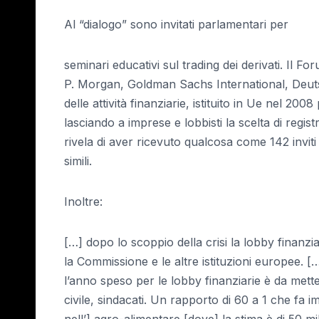
Al “dialogo” sono invitati parlamentari per
seminari educativi sul trading dei derivati. Il Fo
P. Morgan, Goldman Sachs International, Deutsch
delle attività finanziarie, istituito in Ue nel 2
lasciando a imprese e lobbisti la scelta di regi
rivela di aver ricevuto qualcosa come 142 invit
simili.
Inoltre:
[…] dopo lo scoppio della crisi la lobby finanz
la Commissione e le altre istituzioni europee. [
l’anno speso per le lobby finanziarie è da mette
civile, sindacati. Un rapporto di 60 a 1 che fa imp
nell’] agro-alimentare [dove] la stima è di 50 mil