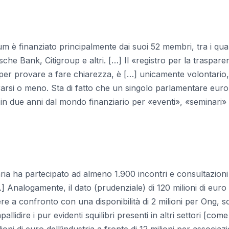
rum è finanziato principalmente dai suoi 52 membri, tra i qual
e Bank, Citigroup e altri. […] Il «registro per la traspar
008 per provare a fare chiarezza, è […] unicamente volontario,
strarsi o meno. Sta di fatto che un singolo parlamentare eur
i in due anni dal mondo finanziario per «eventi», «seminari»
iaria ha partecipato ad almeno 1.900 incontri e consultazion
…] Analogamente, il dato (prudenziale) di 120 milioni di euro
re a confronto con una disponibilità di 2 milioni per Ong, s
allidire i pur evidenti squilibri presenti in altri settori [come
ioni di euro dell’industria a fronte di 12 milioni per associazi