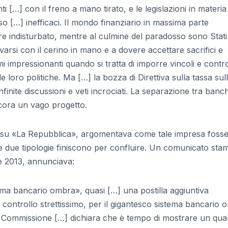
 […] con il freno a mano tirato, e le legislazioni in materia
so […] inefficaci. Il mondo finanziario in massima parte
are indisturbato, mentre al culmine del paradosso sono Stati
rovarsi con il cerino in mano e a dovere accettare sacrifici e
 impressionanti quando si tratta di imporre vincoli e contro
le loro politiche. Ma […] la bozza di Direttiva sulla tassa sul
finite discussioni e veti incrociati. La separazione tra banc
cora un vago progetto.
o, su «La Repubblica», argomentava come tale impresa foss
i le due tipologie finiscono per confluire. Un comunicato sta
e 2013, annunciava:
tema bancario ombra», quasi […] una postilla aggiuntiva
n controllo strettissimo, per il gigantesco sistema bancario
] la Commissione […] dichiara che è tempo di mostrare un qua