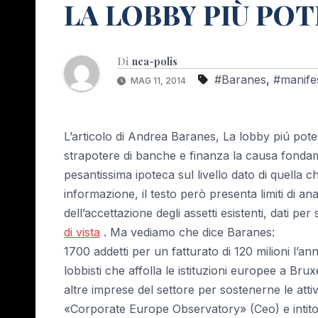
LA LOBBY PIÙ PO
Di
nea-polis
#Baranes
,
#manife
MAG 11, 2014
L’articolo di Andrea Baranes, La lobby piú pote
strapotere di banche e finanza la causa fondame
pesantissima ipoteca sul livello dato di quella
informazione, il testo però presenta limiti di anal
dell’accettazione degli assetti esistenti, dati per
di vista
. Ma vediamo che dice Baranes:
1700 addetti per un fatturato di 120 milioni l’a
lobbisti che affolla le istituzioni europee a Br
altre imprese del settore per sostenerne le attivi
«Corporate Europe Observatory» (Ceo) e intitol