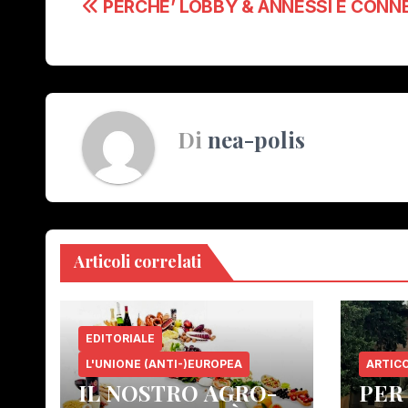
Navigazione
PERCHE’ LOBBY & ANNESSI E CONN
articoli
Di
nea-polis
Articoli correlati
EDITORIALE
L'UNIONE (ANTI-)EUROPEA
ARTICO
IL NOSTRO AGRO-
PER