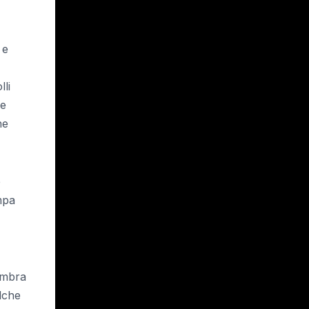
 e
lli
le
he
e
mpa
 ombra
lche