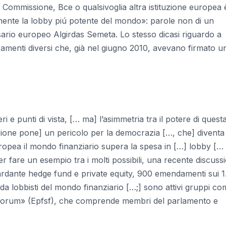
, Commissione, Bce o qualsivoglia altra istituzione europea 
mente la lobby piú potente del mondo»: parole non di un
ario europeo Algirdas Semeta. Lo stesso dicasi riguardo a
eramenti diversi che, già nel giugno 2010, avevano firmato u
e punti di vista, [… ma] l’asimmetria tra il potere di quest
izione pone] un pericolo per la democrazia […, che] diventa
ropea il mondo finanziario supera la spesa in […] lobby [… 
er fare un esempio tra i molti possibili, una recente discuss
ardante hedge fund e private equity, 900 emendamenti sui 
 da lobbisti del mondo finanziario […;] sono attivi gruppi c
 Forum» (Epfsf), che comprende membri del parlamento e