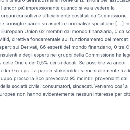
…] ancor piú impressionante quando si va a vedere la
organi consultivi e ufficialmente costituiti da Commissione,
re consigli e pareri su aspetti e normative specifiche […:] n
he European Union 62 membri dal mondo finanziario, 0 da so
la Mifid, direttiva fondamentale sul funzionamento dei mercati
sperti sui Derivati, 86 esperti del mondo finanziario, 0 tra 
onsulenti e degli esperti nei gruppi della Commissione ha le
8% delle Ong e del 0,5% dei sindacati. Se possibile va ancor
lder Groups. La parola stakeholder viene solitamente trad
l gruppo presso la Bce prevedeva 95 membri provenienti dal
 della società civile, consumatori, sindacati. Veniamo cosí a
 europea non hanno evidentemente nessun interesse per citt