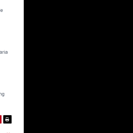
le
aria
ng