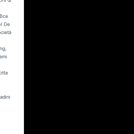
 Bce
el De
cietà
Ong,
gami
otta
adini