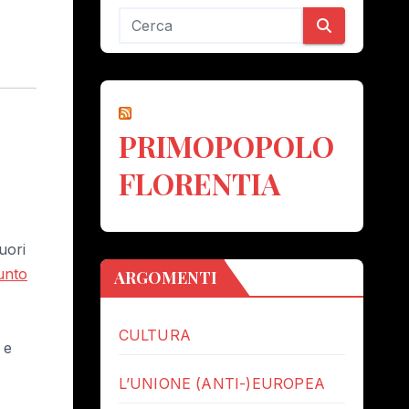
PRIMOPOPOLO
FLORENTIA
uori
nto
ARGOMENTI
CULTURA
 e
L’UNIONE (ANTI-)EUROPEA