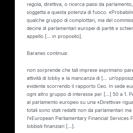
regola, direttiva, o ricerca passi da parlamento
soggetta a questa potenza di fuoco. «Probabil
qualche gruppo di complottari, ma del commiss
decine di parlamentari europei di partiti e schi
appello [… in proposito].
Baranes continua:
non sorprende che tali imprese esprimano pareri 
attività di lobby e la mancanza di [… un’oppos
evidente scorrendo il rapporto Ceo. In sede eu
ogni altro gruppo di interesse per […] 50 a 1. P
al parlamento europeo su una «Direttiva» rigu
totali sono stati redatti non da parlamentari ma
l’«European Parliamentary Financial Services
lobbisti finanziari […].