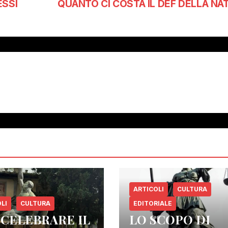
ESSI
QUANTO CI COSTA IL DEF DELLA NA
ARTICOLI
CULTURA
LI
CULTURA
EDITORIALE
 CELEBRARE IL
LO SCOPO DI