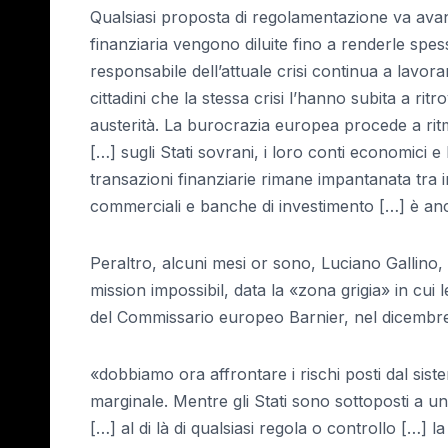
Qualsiasi proposta di regolamentazione va avanti
finanziaria vengono diluite fino a renderle spes
responsabile dell’attuale crisi continua a lavor
cittadini che la stessa crisi l’hanno subita a rit
austerità. La burocrazia europea procede a ritmi
[…] sugli Stati sovrani, i loro conti economici e 
transazioni finanziarie rimane impantanata tra in
commerciali e banche di investimento […] è an
Peraltro, alcuni mesi or sono, Luciano Gallin
mission impossibil, data la «zona grigia» in cu
del Commissario europeo Barnier, nel dicembr
«dobbiamo ora affrontare i rischi posti dal sis
marginale. Mentre gli Stati sono sottoposti a u
[…] al di là di qualsiasi regola o controllo […