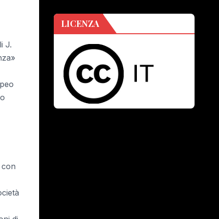
LICENZA
i J.
enza»
opeo
 o
i con
ocietà
oni di