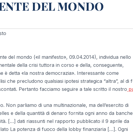
TENTE DEL MONDO
sto
nte del mondo («il manifesto», 09.04.2014), individua nello
ntale della crisi tuttora in corso e della, conseguente,
 che è detta «la nostra democrazia». Interessante come
isi che precludono qualsiasi ipotesi strategica “altra”, al di f
 scontati. Pertanto facciamo seguire a tale scritto il nostro
pu
nno. Non parliamo di una multinazionale, ma dell’esercito di
uxelles e della quantità di denaro fornita ogni anno da banche
tà. […] dati riassunti nel rapporto pubblicato il 9 aprile da
ato La potenza di fuoco della lobby finanziaria […]. Ogni