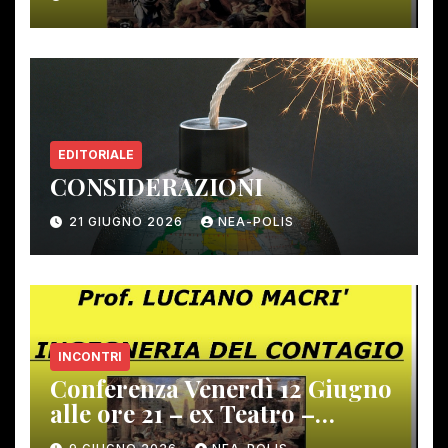
EDITORIALE
CONSIDERAZIONI
21 GIUGNO 2026
NEA-POLIS
INCONTRI
Conferenza Venerdì 12 Giugno
alle ore 21 – ex Teatro –
Gambassi Terme –