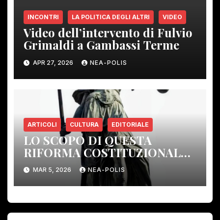
INCONTRI
LA POLITICA DEGLI ALTRI
VIDEO
Video dell’intervento di Fulvio
Grimaldi a Gambassi Terme
APR 27, 2026
NEA-POLIS
ARTICOLI
CULTURA
EDITORIALE
LO SCOPO DI QUESTA
RIFORMA COSTITUZIONALE:
ELIMINARE GLI ORGANI DI
MAR 5, 2026
NEA-POLIS
CONTROLLO DEMOCRATICO.