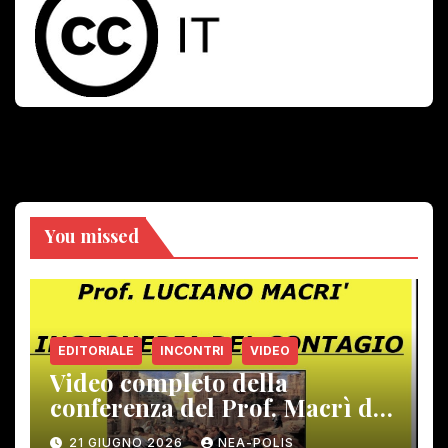
You missed
EDITORIALE
INCONTRI
VIDEO
Video completo della
conferenza del Prof. Macrì del
12 giugno scorso
21 GIUGNO 2026
NEA-POLIS