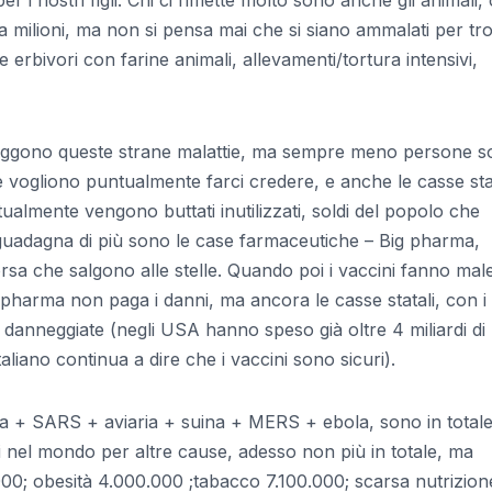
lta milioni, ma non si pensa mai che si siano ammalati per t
 erbivori con farine animali, allevamenti/tortura intensivi,
raggono queste strane malattie, ma sempre meno persone 
ogliono puntualmente farci credere, e anche le casse stat
ualmente vengono buttati inutilizzati, soldi del popolo che
i guadagna di più sono le case farmaceutiche – Big pharma,
Borsa che salgono alle stelle. Quando poi i vaccini fanno mal
g pharma non paga i danni, ma ancora le casse statali, con i 
ie danneggiate (negli USA hanno speso già oltre 4 miliardi di
taliano continua a dire che i vaccini sono sicuri).
a + SARS + aviaria + suina + MERS + ebola, sono in total
 nel mondo per altre cause, adesso non più in totale, ma
000; obesità 4.000.000 ;tabacco 7.100.000; scarsa nutrizion