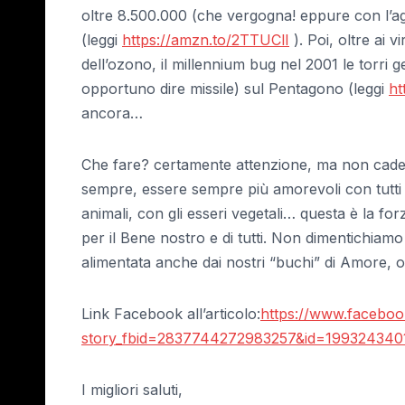
oltre 8.500.000 (che vergogna! eppure con l’agr
(leggi
https://amzn.to/2TTUClI
). Poi, oltre ai 
dell’ozono, il millennium bug nel 2001 le torri g
opportuno dire missile) sul Pentagono (leggi
ht
ancora…
Che fare? certamente attenzione, ma non cadere
sempre, essere sempre più amorevoli con tutti gli
animali, con gli esseri vegetali… questa è la f
per il Bene nostro e di tutti. Non dimentichiam
alimentata anche dai nostri “buchi” di Amore, 
Link Facebook all’articolo:
https://www.facebo
story_fbid=2837744272983257&id=199324340
I migliori saluti,