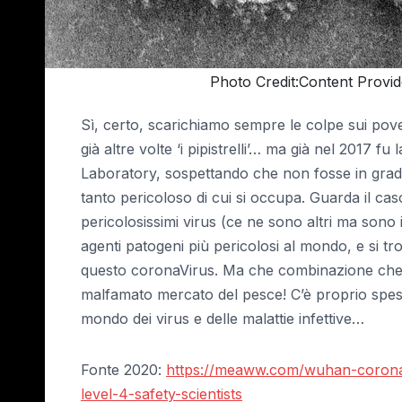
Photo Credit:Content Provi
Sì, certo, scarichiamo sempre le colpe sui pove
già altre volte ‘i pipistrelli’… ma già nel 201
Laboratory, sospettando che non fosse in grado 
tanto pericoloso di cui si occupa. Guarda il cas
pericolosissimi virus (ce ne sono altri ma sono 
agenti patogeni più pericolosi al mondo, e si t
questo coronaVirus. Ma che combinazione che tal
malfamato mercato del pesce! C’è proprio spesso
mondo dei virus e delle malattie infettive…
Fonte 2020:
https://meaww.com/wuhan-corona
level-4-safety-scientists