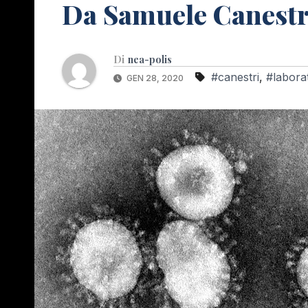
Da Samuele Canestr
Di
nea-polis
#canestri
,
#labora
GEN 28, 2020