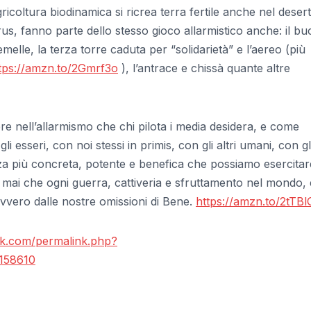
icoltura biodinamica si ricrea terra fertile anche nel deser
virus, fanno parte dello stesso gioco allarmistico anche: il bu
emelle, la terza torre caduta per “solidarietà” e l’aereo (più
tps://amzn.to/2Gmrf3o
), l’antrace e chissà quante altre
 nell’allarmismo che chi pilota i media desidera, e come
 esseri, con noi stessi in primis, con gli altri umani, con gl
orza più concreta, potente e benefica che possiamo esercitar
o mai che ogni guerra, cattiveria e sfruttamento nel mondo, 
ovvero dalle nostre omissioni di Bene.
https://amzn.to/2tTBl
ok.com/permalink.php?
158610