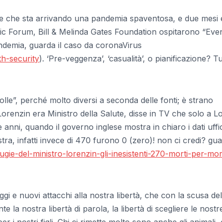
dice che sta arrivando una pandemia spaventosa, e due mesi 
c Forum, Bill & Melinda Gates Foundation ospitarono “Eve
ndemia, guarda il caso da coronaVirus
th-security
). ‘Pre-veggenza’, ‘casualità’, o pianificazione? T
lle”, perché molto diversi a seconda delle fonti; è strano
orenzin era Ministro della Salute, disse in TV che solo a L
anni, quando il governo inglese mostra in chiaro i dati uffici
stra, infatti invece di 470 furono 0 (zero)! non ci credi? gua
ugie-del-ministro-lorenzin-gli-inesistenti-270-morti-per-mor
i e nuovi attacchi alla nostra libertà, che con la scusa del
la nostra libertà di parola, la libertà di scegliere le nostr
er i nostri figli. Chi ci rimette molto sono anche gli animali,