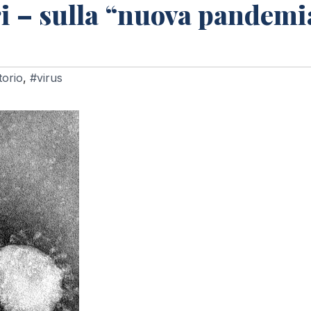
i – sulla “nuova pandemi
torio
,
#virus