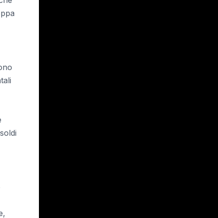
roppa
sono
ali
e
soldi
e
e,