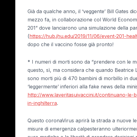
Già da qualche anno, il ‘veggente’ Bill Gates 
mezzo fa, in collaborazione col World Economi
201” dove lanciarono una simulazione della pa
(
https://hub.jhu.edu/2019/11/06/event-201-heal
dopo che il vaccino fosse già pronto!
* I numeri di morti sono da “prendere con le mo
questo, sì, ma considera che quando Beatrice L
sono morti più di 470 bambini di morbillo in due 
‘leggermente’ inferiori alla fake news della mini
http://www.laveritasuivaccini.it/continuano-le-b
in-inghilterra
.
Questo coronaVirus aprirà la strada a nuove legg
misure di emergenza calpesteranno ulteriormente 
cure mediche e la libertà di prendere decisioni p