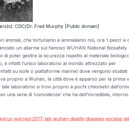
ders(s): CDC/Dr. Fred Murphy [Public domain]
ri animali, che torturiamo e ammaliamo noi, ora ‘i pesci’ e
7 fu lanciato un allarme sul famoso WUHAN National Biosafety
di poter gestire la sicurezza rispetto al materiale biologic
o, è infatti l’unico laboratorio al mondo attrezzato per
infatti su isole o piattaforme marine) dove vengono studiati 
rova proprio a Wuhan, la città dove è apparso per la prima v
e laboratorio si trovi proprio a pochi chilometri dall’orm
 una serie di ‘coincidenze’ che ha dell’incredibile, intorno
virus-warned-2017-lab-wuhan-deadly-diseases-escape-la