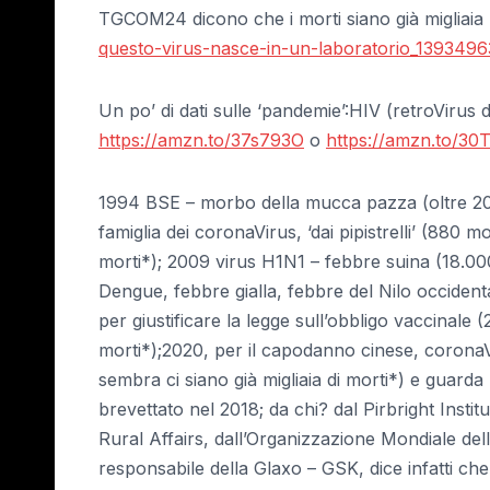
TGCOM24 dicono che i morti siano già migliaia 
questo-virus-nasce-in-un-laboratorio_1393496
Un po’ di dati sulle ‘pandemie’:HIV (retroVirus 
https://amzn.to/37s793O
o
https://amzn.to/30T
1994 BSE – morbo della mucca pazza (oltre 200
famiglia dei coronaVirus, ‘dai pipistrelli’ (880 
morti*); 2009 virus H1N1 – febbre suina (18.00
Dengue, febbre gialla, febbre del Nilo occident
per giustificare la legge sull’obbligo vaccinale (20
morti*);2020, per il capodanno cinese, coronaV
sembra ci siano già migliaia di morti*) e guarda
brevettato nel 2018; da chi? dal Pirbright Ins
Rural Affairs, dall’Organizzazione Mondiale del
responsabile della Glaxo – GSK, dice infatti c