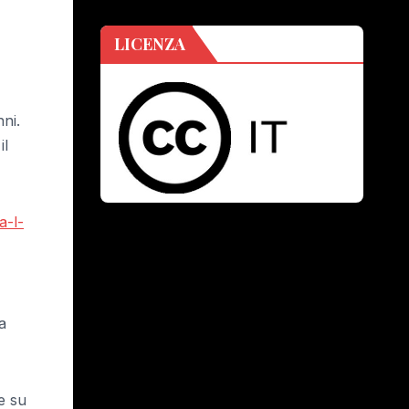
LICENZA
ni.
il
a-l-
a
e su