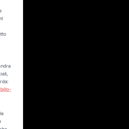
e
nt
utto
ondra
ali,
rda:
billo-
le
e
 che