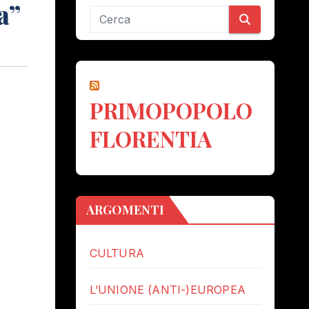
a”
PRIMOPOPOLO
FLORENTIA
ARGOMENTI
CULTURA
L’UNIONE (ANTI-)EUROPEA