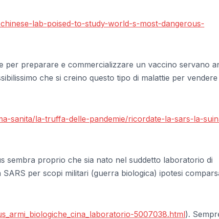
-chinese-lab-poised-to-study-world-s-most-dangerous-
he per preparare e commercializzare un vaccino servano an
sibilissimo che si creino questo tipo di malattie per vendere 
a-sanita/la-truffa-delle-pandemie/ricordate-la-sars-la-suin
 sembra proprio che sia nato nel suddetto laboratorio di
 SARS per scopi militari (guerra biologica) ipotesi compars
us_armi_biologiche_cina_laboratorio-5007038.html
). Sempr