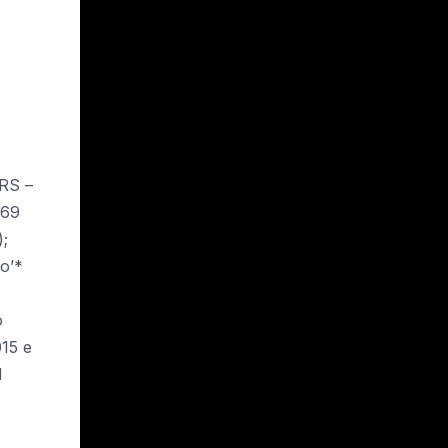
ARS –
369
);
lo’*
o
015 e
d