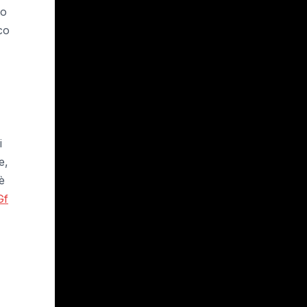
to
co
i
e,
è
Gf