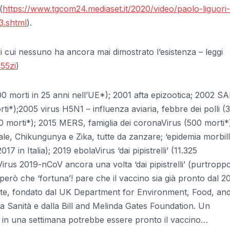
(
https://www.tgcom24.mediaset.it/2020/video/paolo-liguori-
3.shtml
).
di cui nessuno ha ancora mai dimostrato l’esistenza – leggi
55zi
)
 morti in 25 anni nell’UE*); 2001 afta epizootica; 2002 S
morti*);2005 virus H5N1 – influenza aviaria, febbre dei polli (
0 morti*); 2015 MERS, famiglia dei coronaVirus (500 morti*
ale, Chikungunya e Zika, tutte da zanzare; ‘epidemia morbil
17 in Italia); 2019 ebolaVirus ‘dai pipistrelli’ (11.325
irus 2019-nCoV ancora una volta ‘dai pipistrelli’ (purtropp
 però che ‘fortuna’! pare che il vaccino sia già pronto dal 2
titute, fondato dal UK Department for Environment, Food, an
la Sanità e dalla Bill and Melinda Gates Foundation. Un
he in una settimana potrebbe essere pronto il vaccino…