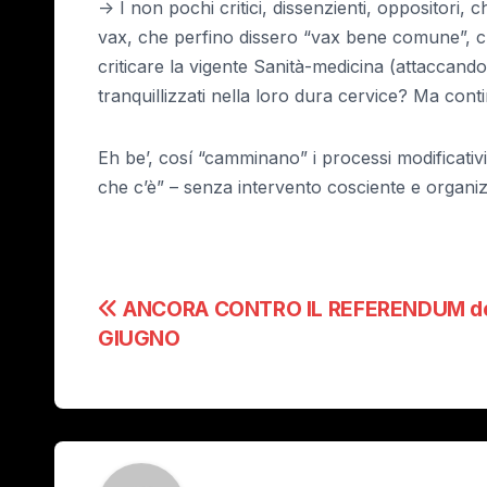
-> I non pochi critici, dissenzienti, oppositori,
vax, che perfino dissero “vax bene comune”, c
criticare la vigente Sanità-medicina (attaccando
tranquillizzati nella loro dura cervice? Ma con
Eh be’, cosí “camminano” i processi modificati
che c’è” – senza intervento cosciente e organizz
Navigazione
ANCORA CONTRO IL REFERENDUM del
GIUGNO
articoli