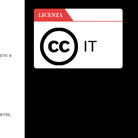
LICENZA
ismi e
ente,