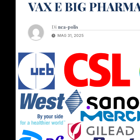
VAX E BIG PHARM
Di
nea-polis
MAG 31, 2025