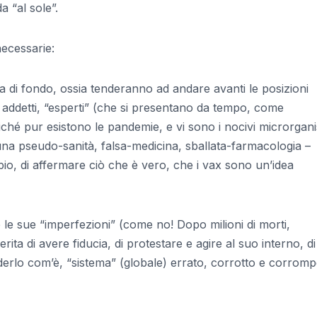
a “al sole”.
necessarie:
za di fondo, ossia tenderanno ad andare avanti le posizioni
addetti, “esperti” (che si presentano da tempo, come
oiché pur esistono le pandemie, e vi sono i nocivi microrgan
i una pseudo-sanità, falsa-medicina, sballata-farmacologia –
o, di affermare ciò che è vero, che i vax sono un’idea
 le sue “imperfezioni” (come no! Dopo milioni di morti,
erita di avere fiducia, di protestare e agire al suo interno, di
derlo com’è, “sistema” (globale) errato, corrotto e corromp