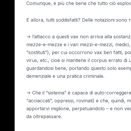
Comunque, è più che bene che tutto ciò esplod
E allora, tutti soddisfatti? Delle notazioni sono 
-> l’attacco a questi vax non arriva alla sostan
mezze-e-mezze e i vari mezzi-e-mezzi, medici, 
“sostituti”), per cui occorrono vax ben fatti, p
virus, etc., cioè si mantiene il corpus errato d
guardandosi bene, portando questo solo esempi
demenziale e una pratica criminale.
-> Che il “sistema” è capace di auto-correggere
“acciaccati”, oppressi, rovinati) e che, quindi, m
apportarvi migliorie, perpetuandolo – e non ve
da oltrepassare.