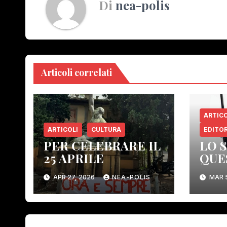
Di
nea-polis
Articoli correlati
ARTICO
ARTICOLI
CULTURA
EDITOR
PER CELEBRARE IL
LO 
25 APRILE
QUE
COS
APR 27, 2026
NEA-POLIS
MAR 
ELI
ORG
CON
DEM