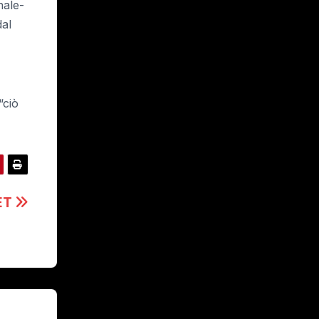
nale-
dal
“ciò
ET