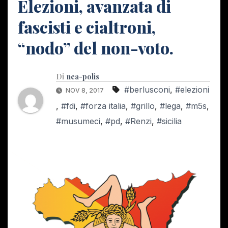
Elezioni, avanzata di
fascisti e cialtroni,
“nodo” del non-voto.
Di
nea-polis
#berlusconi
,
#elezioni
NOV 8, 2017
,
#fdi
,
#forza italia
,
#grillo
,
#lega
,
#m5s
,
#musumeci
,
#pd
,
#Renzi
,
#sicilia