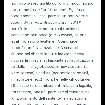
non può essere gestita su forme, modi, norme,
etc., come fosse “un” Comune). Sí, i fascisti
sono emersi a Ostia, però in un non-voto di
quasi il 64% (votanti poco oltre il 36%):
perciò, le elezioni «municipali» ostiensi
significano ben poco (a mio avviso, se pur
legali, non sono legittime). Comunque, il
“nodo” non è l’avanzata dei fascisti, che si
situano nei disastri in cui è inevitabilmente
incorsa la sinistra, schiacciata sull’applicazione
dei dettami di «globalizzazione»-Ue/euro (e
Nato sottesa)-ricadute (economiche, sociali,
immigratorie, etc.), nonché nelle difficoltà dei
5S a realizzare cambiamenti in base a legalità,
correttezza, onestà, però semplicemente nel
funzionamento dell’esistente (è vischioso e
paralizzante, non una serie di “meccanismi