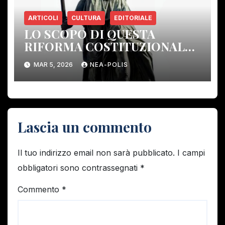
ARTICOLI
CULTURA
EDITORIALE
LO SCOPO DI QUESTA
RIFORMA COSTITUZIONALE:
ELIMINARE GLI ORGANI DI
MAR 5, 2026
NEA-POLIS
CONTROLLO DEMOCRATICO.
Lascia un commento
Il tuo indirizzo email non sarà pubblicato.
I campi
obbligatori sono contrassegnati
*
Commento
*