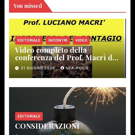
You missed
EDITORIALE
INCONTRI
VIDEO
Video completo della
conferenza del Prof. Macrì del
12 giugno scorso
21 GIUGNO 2026
NEA-POLIS
EDITORIALE
CONSIDERAZIONI