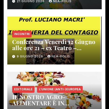
21 GIUGNO 2026
NEA-POLIS
INCONTRI
Conferenza Venerdì 12 Giugno
alle ore 21 – ex Teatro –
Gambassi Terme –
9 GIUGNO 2026
NEA-POLIS
EDITORIALE
L'UNIONE (ANTI-)EUROPEA
IL NOSTRO AGRO-
ALIMENTARE È IN
PERICOLO!