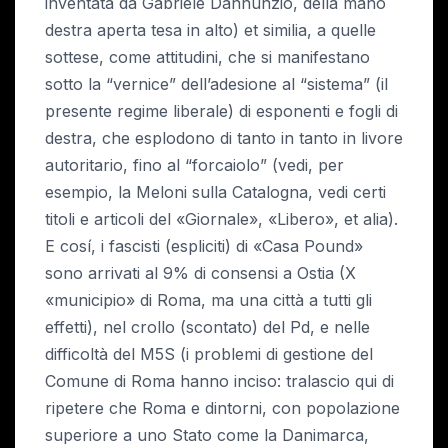
inventata da Gabriele Dannunzio, della mano
destra aperta tesa in alto) et similia, a quelle
sottese, come attitudini, che si manifestano
sotto la “vernice” dell’adesione al “sistema” (il
presente regime liberale) di esponenti e fogli di
destra, che esplodono di tanto in tanto in livore
autoritario, fino al “forcaiolo” (vedi, per
esempio, la Meloni sulla Catalogna, vedi certi
titoli e articoli del «Giornale», «Libero», et alia).
E cosí, i fascisti (espliciti) di «Casa Pound»
sono arrivati al 9% di consensi a Ostia (X
«municipio» di Roma, ma una città a tutti gli
effetti), nel crollo (scontato) del Pd, e nelle
difficoltà del M5S (i problemi di gestione del
Comune di Roma hanno inciso: tralascio qui di
ripetere che Roma e dintorni, con popolazione
superiore a uno Stato come la Danimarca,