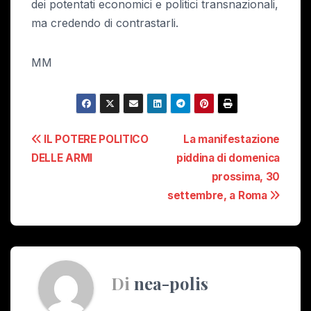
dei potentati economici e politici transnazionali,
ma credendo di contrastarli.
MM
Navigazione
IL POTERE POLITICO
La manifestazione
DELLE ARMI
piddina di domenica
articoli
prossima, 30
settembre, a Roma
Di
nea-polis