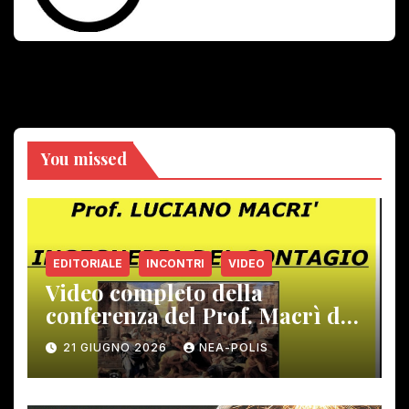
You missed
EDITORIALE
INCONTRI
VIDEO
Video completo della
conferenza del Prof. Macrì del
12 giugno scorso
21 GIUGNO 2026
NEA-POLIS