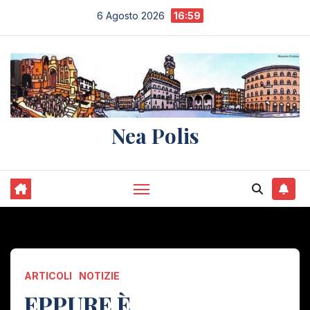
Salta
6 Agosto 2026
16:59
al
contenuto
Nea Polis
ARTICOLI
NOTIZIE
EPPURE È