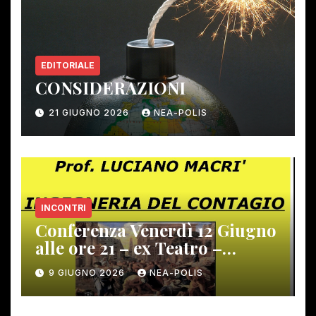
EDITORIALE
CONSIDERAZIONI
21 GIUGNO 2026
NEA-POLIS
INCONTRI
Conferenza Venerdì 12 Giugno
alle ore 21 – ex Teatro –
Gambassi Terme –
9 GIUGNO 2026
NEA-POLIS