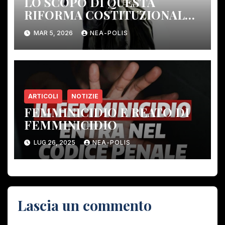
LO SCOPO DI QUESTA
RIFORMA COSTITUZIONALE:
ELIMINARE GLI ORGANI DI
MAR 5, 2026
NEA-POLIS
CONTROLLO DEMOCRATICO.
ARTICOLI
NOTIZIE
FEMMINICIDIO E REATO DI
FEMMINICIDIO
LUG 26, 2025
NEA-POLIS
Lascia un commento