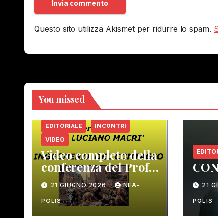
Questo sito utilizza Akismet per ridurre lo spam.
S
You missed
EDITORIALE
INCONTRI
VIDEO
Video completo della
EDITO
conferenza del Prof.
CON
Macrì del 12 giugno
21 GIUGNO 2026
NEA-
21 
scorso
POLIS
POLIS