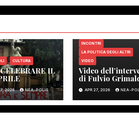
INCONTRI
LA POLITICA DEGLI ALTRI
LI
CULTURA
VIDEO
 CELEBRARE IL
Video dell’interv
PRILE
di Fulvio Grimal
Gambassi Terme
7, 2026
NEA-POLIS
APR 27, 2026
NEA-POL