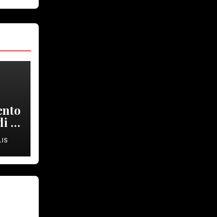
ento
di a
IS