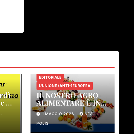
EDITORIALE
L'UNIONE (ANTI-)EUROPEA
rdì
IL NOSTRO AGRO-
e 21
ALIMENTARE È IN
PERICOLO!
-
1 MAGGIO 2026
NEA-
 –
POLIS