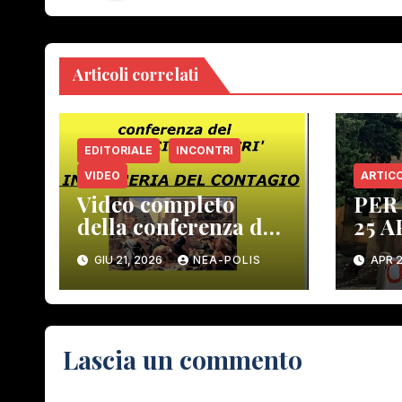
Articoli correlati
EDITORIALE
INCONTRI
VIDEO
ARTICO
Video completo
PER
della conferenza del
25 A
Prof. Macrì del 12
GIU 21, 2026
NEA-POLIS
APR 2
giugno scorso
Lascia un commento