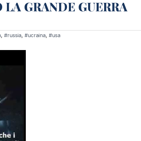
O LA GRANDE GUERRA
n
,
#russia
,
#ucraina
,
#usa