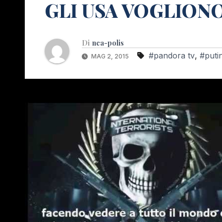
GLI USA VOGLION
Di
nea-polis
#pandora tv
,
#puti
MAG 2, 2015