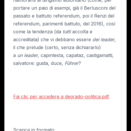
riaffioranti al dirigismo autoritario (come, per
portare un paio di esempi, già il Berlusconi del
passato e battuto referendum, poi il Renzi del
referendum, parimenti battuto, del 2016), cosí
come la tendenza (da
tutti
accolta e
accreditata) che vi debbano essere
dei leader
,
il che prelude (certo, senza dichiararlo)
a
un
leader
, capintesta, capataz, castigamatti,
salvatore: guida, duce,
Führer
?
Fai clic per accedere a degrado-politica.pdf
Scarica in formato