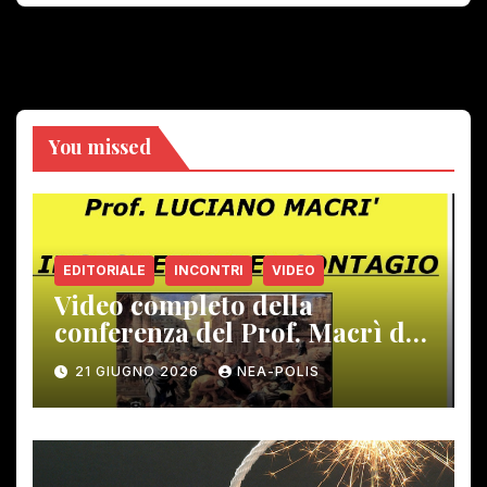
You missed
EDITORIALE
INCONTRI
VIDEO
Video completo della
conferenza del Prof. Macrì del
12 giugno scorso
21 GIUGNO 2026
NEA-POLIS