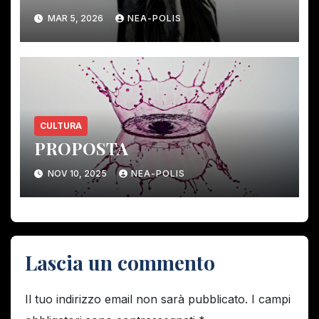
ELIMINARE GLI ORGANI DI
MAR 5, 2026
NEA-POLIS
CONTROLLO DEMOCRATICO.
CULTURA
PROPOSTA
NOV 10, 2025
NEA-POLIS
Lascia un commento
Il tuo indirizzo email non sarà pubblicato.
I campi