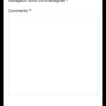
obbligatori sono contrassegnati
*
Commento
*