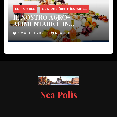
EDITORIALE
L'UNIONE (ANTI-)EUROPEA
IL NOSTRO AGRO-
ALIMENTARE È IN
PERICOLO!
1 MAGGIO 2026
NEA-POLIS
Nea Polis