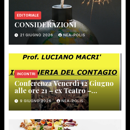
EDITORIALE
CONSIDERAZIONI
21 GIUGNO 2026
NEA-POLIS
INCONTRI
Conferenza Venerdì 12 Giugno
alle ore 21 – ex Teatro –
Gambassi Terme –
9 GIUGNO 2026
NEA-POLIS