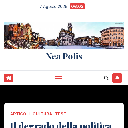
Salta
7 Agosto 2026
06:03
al
contenuto
Nea Polis
ARTICOLI
CULTURA
TESTI
Il degrado della politica