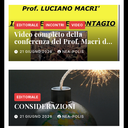
EDITORIALE
INCONTRI
VIDEO
Video completo della
conferenza del Prof. Macrì del
12 giugno scorso
21 GIUGNO 2026
NEA-POLIS
EDITORIALE
CONSIDERAZIONI
21 GIUGNO 2026
NEA-POLIS