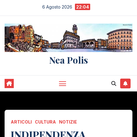
Salta
6 Agosto 2026
22:04
al
contenuto
Nea Polis
ARTICOLI
CULTURA
NOTIZIE
INDIPENDENZA