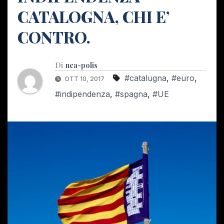
CATALOGNA, CHI E’
CONTRO.
Di
nea-polis
#catalugna
,
#euro
,
OTT 10, 2017
#indipendenza
,
#spagna
,
#UE