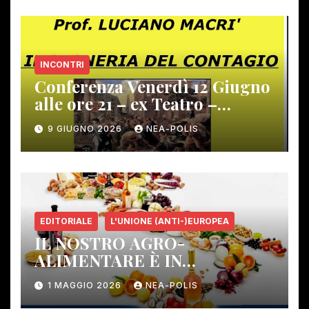
INCONTRI
Conferenza Venerdì 12 Giugno
alle ore 21 – ex Teatro –
Gambassi Terme –
9 GIUGNO 2026
NEA-POLIS
EDITORIALE
L'UNIONE (ANTI-)EUROPEA
IL NOSTRO AGRO-
ALIMENTARE È IN
PERICOLO!
1 MAGGIO 2026
NEA-POLIS