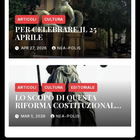
ARTICOLI
CULTURA
PER CELEBRARE IL 25
APRILE
APR 27, 2026
NEA-POLIS
ARTICOLI
CULTURA
EDITORIALE
LO SCOPO DI QUESTA
RIFORMA COSTITUZIONALE:
ELIMINARE GLI ORGANI DI
MAR 5, 2026
NEA-POLIS
CONTROLLO DEMOCRATICO.