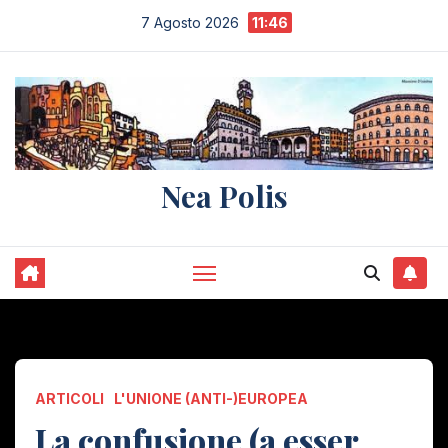
Salta
7 Agosto 2026
11:46
al
contenuto
Nea Polis
ARTICOLI
L'UNIONE (ANTI-)EUROPEA
La confusione (a esser