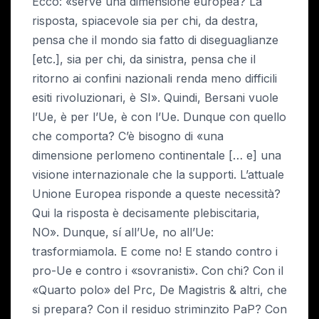
Ecco: «serve una dimensione europea? La
risposta, spiacevole sia per chi, da destra,
pensa che il mondo sia fatto di diseguaglianze
[etc.], sia per chi, da sinistra, pensa che il
ritorno ai confini nazionali renda meno difficili
esiti rivoluzionari, è SI». Quindi, Bersani vuole
l’Ue, è per l’Ue, è con l’Ue. Dunque con quello
che comporta? C’è bisogno di «una
dimensione perlomeno continentale [… e] una
visione internazionale che la supporti. L’attuale
Unione Europea risponde a queste necessità?
Qui la risposta è decisamente plebiscitaria,
NO». Dunque, sí all’Ue, no all’Ue:
trasformiamola. E come no! E stando contro i
pro-Ue e contro i «sovranisti». Con chi? Con il
«Quarto polo» del Prc, De Magistris & altri, che
si prepara? Con il residuo striminzito PaP? Con