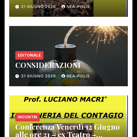
12 giugno scorso
21 GIUGNO 2026
NEA-POLIS
EDITORIALE
CONSIDERAZIONI
21 GIUGNO 2026
NEA-POLIS
INCONTRI
Conferenza Venerdì 12 Giugno
alle ore 21 – ex Teatro –