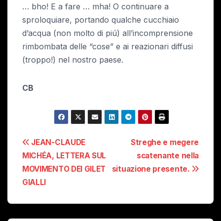
… bho! E a fare … mha! O continuare a
sproloquiare, portando qualche cucchiaio
d’acqua (non molto di piú) all’incomprensione
rimbombata delle “cose” e ai reazionari diffusi
(troppo!) nel nostro paese.
CB
Navigazione
JEAN-CLAUDE
Streghe e megere
MICHÉA, LETTERA SUL
scatenante nella
articoli
MOVIMENTO DEI GILET
situazione presente.
GIALLI