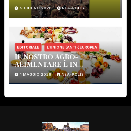
Gambassi Terme –
9 GIUGNO 2026
NEA-POLIS
EDITORIALE
L'UNIONE (ANTI-)EUROPEA
IL NOSTRO AGRO-
ALIMENTARE È IN
PERICOLO!
1 MAGGIO 2026
NEA-POLIS