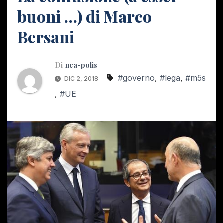
buoni …) di Marco
Bersani
Di
nea-polis
#governo
,
#lega
,
#m5s
DIC 2, 2018
,
#UE