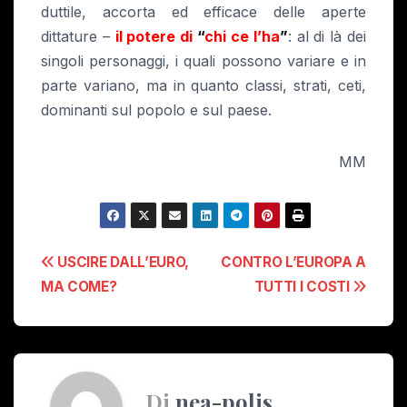
duttile, accorta ed efficace delle aperte
dittature –
il potere di
“
chi ce l’ha
”
: al di là dei
singoli personaggi, i quali possono variare e in
parte variano, ma in quanto classi, strati, ceti,
dominanti sul popolo e sul paese.
MM
Navigazione
USCIRE DALL’EURO,
CONTRO L’EUROPA A
MA COME?
TUTTI I COSTI
articoli
Di
nea-polis