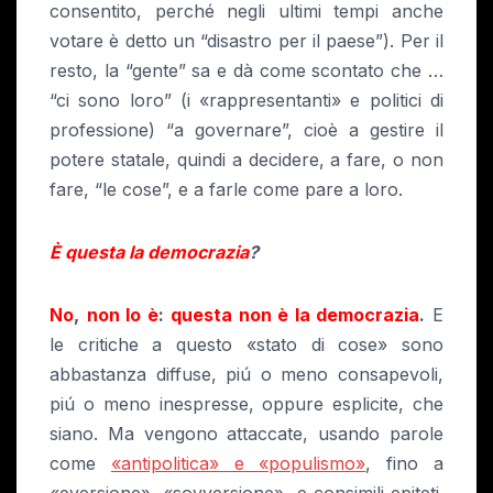
consentito, perché negli ultimi tempi anche
votare è detto un “disastro per il paese”). Per il
resto, la “gente” sa e dà come scontato che …
“ci sono loro” (i «rappresentanti» e politici di
professione) “a governare”, cioè a gestire il
potere statale, quindi a decidere, a fare, o non
fare, “le cose”, e a farle come pare a loro.
È questa la democrazia
?
No
,
non lo è
:
questa non è la democrazia
.
E
le critiche a questo «stato di cose» sono
abbastanza diffuse, piú o meno consapevoli,
piú o meno inespresse, oppure esplicite, che
siano. Ma vengono attaccate, usando parole
come
«antipolitica» e «populismo»
, fino a
«eversione», «sovversione», e consimili epiteti.