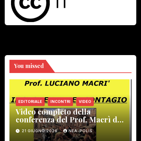
You missed
EDITORIALE
INCONTRI
VIDEO
Video completo della
conferenza del Prof. Macrì del
12 giugno scorso
21 GIUGNO 2026
NEA-POLIS