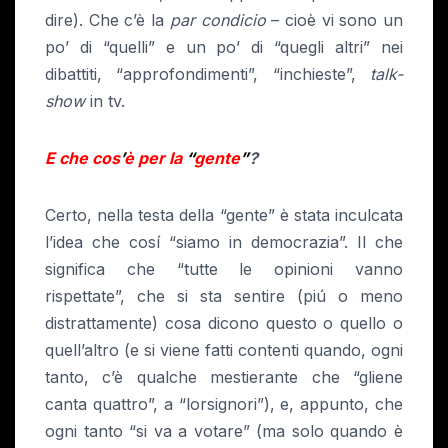
dire). Che c’è la
par condicio
– cioè vi sono un
po’ di “quelli” e un po’ di “quegli altri” nei
dibattiti, “approfondimenti”, “inchieste”,
talk-
show
in tv.
E che cos
’
è per la
“
gente
”
?
Certo, nella testa della “gente” è stata inculcata
l’idea che cosí “siamo in democrazia”. Il che
significa che “tutte le opinioni vanno
rispettate”, che si sta sentire (piú o meno
distrattamente) cosa dicono questo o quello o
quell’altro (e si viene fatti contenti quando, ogni
tanto, c’è qualche mestierante che “gliene
canta quattro”, a “lorsignori”), e, appunto, che
ogni tanto “si va a votare” (ma solo quando è