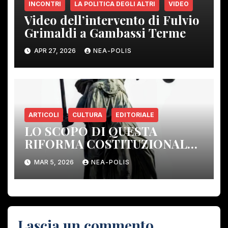
INCONTRI
LA POLITICA DEGLI ALTRI
VIDEO
Video dell’intervento di Fulvio
Grimaldi a Gambassi Terme
APR 27, 2026
NEA-POLIS
ARTICOLI
CULTURA
EDITORIALE
LO SCOPO DI QUESTA
RIFORMA COSTITUZIONALE:
ELIMINARE GLI ORGANI DI
MAR 5, 2026
NEA-POLIS
CONTROLLO DEMOCRATICO.
Lascia un commento