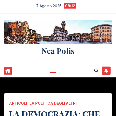
Salta
7 Agosto 2026
08:12
al
contenuto
Nea Polis
ARTICOLI
LA POLITICA DEGLI ALTRI
LA DEMOCRAZIA: CHE