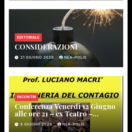
EDITORIALE
CONSIDERAZIONI
21 GIUGNO 2026
NEA-POLIS
INCONTRI
Conferenza Venerdì 12 Giugno
alle ore 21 – ex Teatro –
Gambassi Terme –
9 GIUGNO 2026
NEA-POLIS