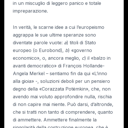
in un miscuglio di leggero panico e totale
impreparazione.
In verità, le scarne idee a cui l’europeismo
aggrappa le sue ultime speranze sono
diventate parole vuote:
a
) titoli di Stato
europeo (o Eurobond),
b
) «governo
economico», o, ancora meglio,
c
) il «balzo in
avanti democratico» di François Hollande-
Angela Merkel – sentiamo fin da qui «L’inno
alla gioia» -, soluzioni deboli per un pensiero
degno della «Corazzata Potëmkin», che, non
avendo mai voluto approfondire nulla, rischia
di non capire mai niente. Può darsi, d’altronde,
che si tratti non tanto di comprendere, quanto
di ammettere. Ammettere finalmente la
singolarità della costruzione europea, che è