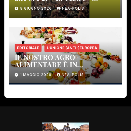
Gambassi Terme –
9 GIUGNO 2026
NEA-POLIS
EDITORIALE
L'UNIONE (ANTI-)EUROPEA
IL NOSTRO AGRO-
ALIMENTARE È IN
PERICOLO!
1 MAGGIO 2026
NEA-POLIS