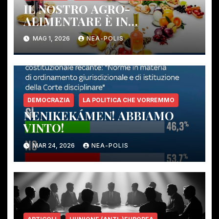
IL NOSTRO AGRO-
ALIMENTARE È IN
PERICOLO!
MAG 1, 2026
NEA-POLIS
DEMOCRAZIA
LA POLITICA CHE VORREMMO
NENIKEKÁMEN! ABBIAMO
VINTO!
MAR 24, 2026
NEA-POLIS