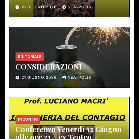
12 giugno scorso
21 GIUGNO 2026
NEA-POLIS
EDITORIALE
CONSIDERAZIONI
21 GIUGNO 2026
NEA-POLIS
INCONTRI
Conferenza Venerdì 12 Giugno
alle ore 21 – ex Teatro –