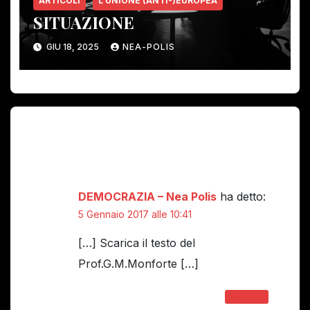
ARTICOLI
L'UNIONE (ANTI-)EUROPEA
SITUAZIONE
GIU 18, 2025
NEA-POLIS
Un pensiero su “LA SITUAZIONE
MONDIALE”
DEMOCRAZIA – Nea Polis
ha detto:
5 Gennaio 2017 alle 10:41
[…] Scarica il testo del
Prof.G.M.Monforte […]
RISPONDI