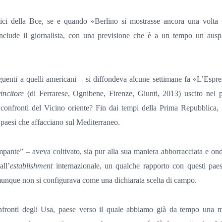
rtici della Bce, se e quando «Berlino si mostrasse ancora una volta 
conclude il giornalista, con una previsione che è a un tempo un ausp
uenti a quelli americani – si diffondeva alcune settimane fa «L’Espr
incitore
(di Ferrarese, Ognibene, Firenze, Giunti, 2013) uscito nel p
i confronti del Vicino oriente? Fin dai tempi della Prima Repubblica, l
i paesi che affacciano sul Mediterraneo.
mpante” – aveva coltivato, sia pur alla sua maniera abborracciata e on
ll’
establishment
internazionale, un qualche rapporto con questi paes
omunque non si configurava come una dichiarata scelta di campo.
ronti degli Usa, paese verso il quale abbiamo già da tempo una m