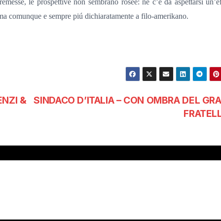
remesse, le prospettive non sembrano rosee: né c’è da aspettarsi un’e
e, ma comunque
e sempre piú dichiaratamente a filo-amerikano.
NZI &
SINDACO D’ITALIA – CON OMBRA DEL GR
FRATEL