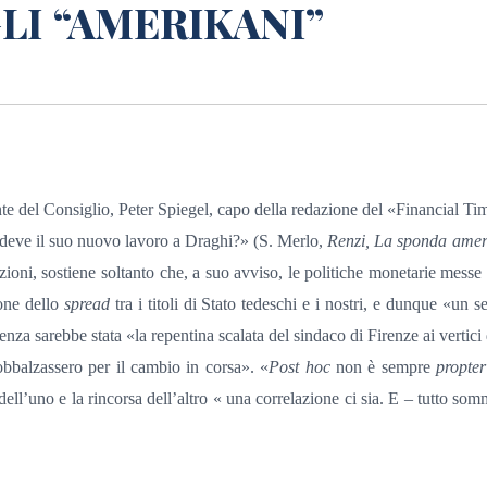
GLI “AMERIKANI”
te del Consiglio, Peter Spiegel, capo della redazione del «Financial Ti
 deve il suo nuovo lavoro a Draghi?» (S. Merlo,
Renzi, La sponda ame
oni, sostiene soltanto che, a suo avviso, le politiche monetarie messe 
ione dello
spread
tra i titoli di Stato tedeschi e i nostri, e dunque «un s
nza sarebbe stata «la repentina scalata del sindaco di Firenze ai vertici
bbalzassero per il cambio in corsa». «
Post hoc
non è sempre
propte
 dell’uno e la rincorsa dell’altro « una correlazione ci sia. E – tutto so