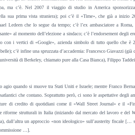
pa, ma c’è. Nel 2007 il viaggio di studio in America sponsorizza
lla sua prima vista straniera); poi c’è il «Time», che già a inizio 
chael Ledeen che lo segue da tempo; c’è l’ex ambasciatore a Roma,
sante» al momento dell’elezione a sindaco; c’è l’endorsement degli er
co con i vertici di «Google», azienda simbolo di tutto quello che è 
abelle); c’è infine una spruzzata d’accademia: Francesco Giavazzi (già 
università di Berkeley, chiamato pure alla Casa Bianca), Filippo Taddei
suo agio quando si muove tra Stati Uniti e Israele; mentre Franco Bern
ansatlantici che contano. Soprattutto però, ci sono le aspettative degli a
ture di credito di quotidiani come il «Wall Street Journal» e il «Fi
riforme strutturali in Italia (iniziando dal mercato del lavoro e del
W
, dall’altra un approccio «non ideologico» sull’austerity fiscale […
 Commissione …].