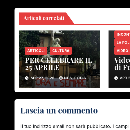
Articoli correlati
INCON
LA POL
ARTICOLI
CULTURA
VIDEO
PER CELEBRARE IL
Vide
25 APRILE
di F
Gamb
APR 27, 2026
NEA-POLIS
APR 2
Lascia un commento
Il tuo indirizzo email non sarà pubblicato.
I campi