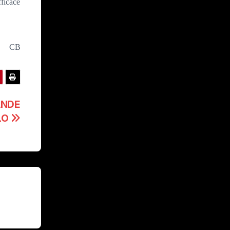
fficace
CB
ANDE
LO