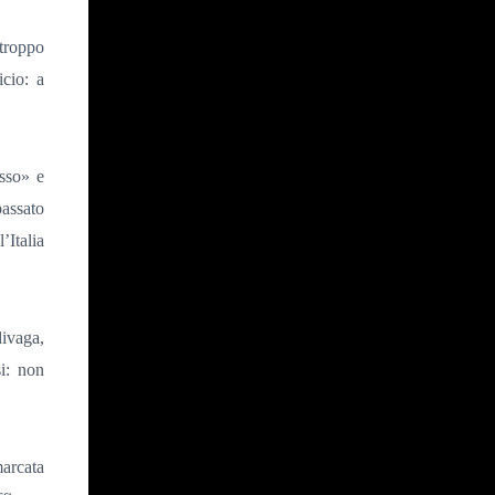
troppo
icio: a
esso» e
assato
’Italia
divaga,
i: non
arcata