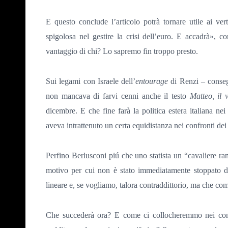
E questo
conclude l’articolo
potrà tornare utile ai ve
spigolosa nel gestire la crisi dell’euro. E accadrà», 
vantaggio di chi? Lo sapremo fin troppo presto.
Sui legami con Israele dell’
entourage
di Renzi – conseg
non mancava di farvi cenni anche il testo
Matteo, il v
dicembre. E che fine farà la politica estera italiana ne
aveva intrattenuto un certa equidistanza nei confronti de
Perfino Berlusconi
piú che uno statista un “cavaliere ra
motivo per cui non è stato immediatamente stoppato da
lineare e, se vogliamo, talora contraddittorio, ma che c
Che succederà ora? E come ci collocheremmo nei conf