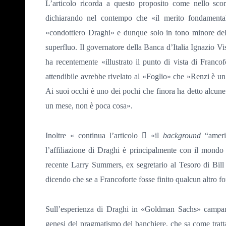
L’articolo ricorda a questo proposito come nello sco
dichiarando nel contempo che «il merito fondamenta
«condottiero Draghi» e dunque solo in tono minore del 
superfluo. Il governatore della Banca d’Italia Ignazio V
ha recentemente «illustrato il punto di vista di Francof
attendibile avrebbe rivelato al «Foglio» che »Renzi è u
Ai suoi occhi è uno dei pochi che finora ha detto alcune c
un mese, non è poca cosa».
Inoltre « continua l’articolo

«il
background
“ameri
l’affiliazione di Draghi è principalmente con il mondo 
recente Larry Summers, ex segretario al Tesoro di Bil
dicendo che se a Francoforte fosse finito qualcun altro fo
Sull’esperienza di Draghi in «Goldman Sachs» campan
genesi del pragmatismo del banchiere, che sa come trattar