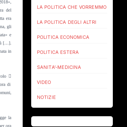
2018»,
LA POLITICA CHE VORREMMO
era del
ta era
LA POLITICA DEGLI ALTRI
na, gli
cata» e
POLITICA ECONOMICA
tà […].
nata in
POLITICA ESTERA
SANITA’-MEDICINA
icolo

VIDEO
ora di
omuni,
NOTIZIE
gge la
per ora