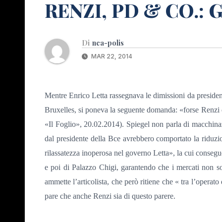
RENZI, PD & CO.: 
Di
nea-polis
MAR 22, 2014
Mentre Enrico Letta rassegnava le dimissioni da presiden
Bruxelles, si poneva la seguente domanda: «forse Renzi
«Il Foglio», 20.02.2014). Spiegel non parla di macchinazi
dal presidente della Bce avrebbero comportato la riduz
rilassatezza inoperosa nel governo Letta», la cui consegue
e poi di Palazzo Chigi, garantendo che i mercati non so
ammette l’articolista, che però ritiene che « tra l’operato
pare che anche Renzi sia di questo parere.