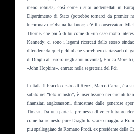
meno robusta, cosí come i suoi addentellati in Euro
Dipartimento di Stato (potrebbe tornarci da premier ne
incoronava «Obama italiano»; c’è il conservatore Mi
Thorne, che parlò di lui come di «un caso molto interes
Kennedy; ci sono i legami ricercati dallo stesso sinda
difendere da quei piddini che vorrebbero tartassarla di g
di Draghi al Tesoro negli anni novanta), Enrico Moretti (
«John Hopkins», entrato nella segreteria del Pd).
In Italia il braccio destro di Renzi, Marco Carrai, è a 
subito nel “toto-ministri”, è inseritissimo nei circuiti tr
finanziari anglosassoni, dimostrate dalle generose aper
Times». Da una parte la promessa di voler intraprendere 
come ha richiesto pure Draghi lo scorso maggio a Roma)
piú spalleggiato da Romano Prodi, ex presidente della