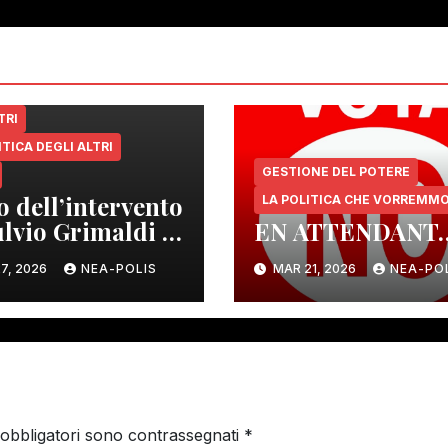
TRI
ITICA DEGLI ALTRI
GESTIONE DEL POTERE
o dell’intervento
LA POLITICA CHE VORREMM
ulvio Grimaldi a
EN ATTENDANT
assi Terme
7, 2026
NEA-POLIS
MAR 21, 2026
NEA-PO
 obbligatori sono contrassegnati
*