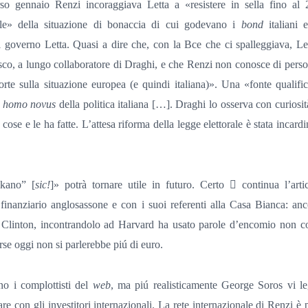
rso gennaio Renzi incoraggiava Letta a «resistere in sella fino al 
le» della situazione di bonaccia di cui godevano i
bond
italiani 
governo Letta. Quasi a dire che, con la Bce che ci spalleggiava, Let
isco, a lungo collaboratore di Draghi, e che Renzi non conosce di perso
orte sulla situazione europea (e quindi italiana)». Una «fonte qualifi
n
homo novus
della politica italiana […]. Draghi lo osserva con curiosi
ose e le ha fatte. L’attesa riforma della legge elettorale è stata incardi
kano” [
sic!
]» potrà tornare utile in futuro. Certo

continua l’art
finanziario anglosassone e con i suoi referenti alla Casa Bianca: anc
l Clinton, incontrandolo ad Harvard ha usato parole d’encomio non c
rse oggi non si parlerebbe piú di euro.
o i complottisti del
web
, ma piú realisticamente George Soros vi le
e con gli investitori internazionali. La rete internazionale di Renzi è 