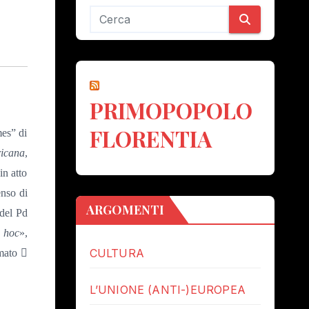
PRIMOPOPOLO
FLORENTIA
mes” di
ricana
,
in atto
enso di
ARGOMENTI
 del Pd
r hoc
»,
CULTURA
mmato

L’UNIONE (ANTI-)EUROPEA