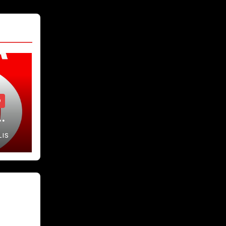
O
…
LIS