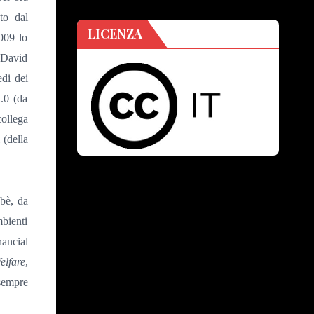
to dal
LICENZA
2009 lo
 David
edi dei
2.0 (da
collega
 (della
abè, da
mbienti
nancial
elfare
,
 sempre