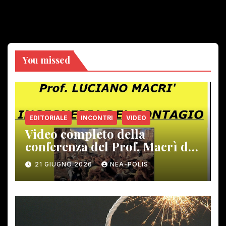
You missed
EDITORIALE
INCONTRI
VIDEO
Video completo della
conferenza del Prof. Macrì del
12 giugno scorso
21 GIUGNO 2026
NEA-POLIS