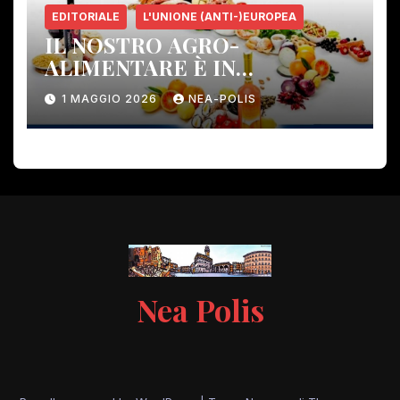
EDITORIALE
L'UNIONE (ANTI-)EUROPEA
IL NOSTRO AGRO-
ALIMENTARE È IN
PERICOLO!
1 MAGGIO 2026
NEA-POLIS
Nea Polis