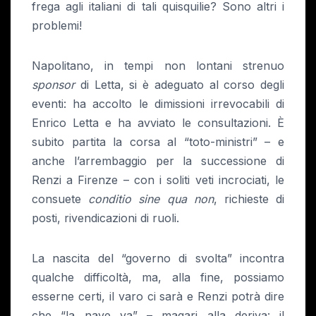
frega agli italiani di tali quisquilie? Sono altri i
problemi!
Napolitano, in tempi non lontani strenuo
sponsor
di Letta, si è adeguato al corso degli
eventi: ha accolto le dimissioni irrevocabili di
Enrico Letta e ha avviato le consultazioni. È
subito partita la corsa al “toto-ministri” – e
anche l’arrembaggio per la successione di
Renzi a Firenze – con i soliti veti incrociati, le
consuete
conditio sine qua
non
, richieste di
posti, rivendicazioni di ruoli.
La nascita del “governo di svolta” incontra
qualche difficoltà, ma, alla fine, possiamo
esserne certi, il varo ci sarà e Renzi potrà dire
che “la nave va” – magari alla deriva: il