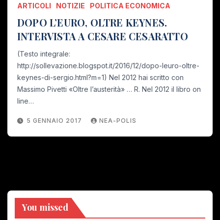
ARTICOLI
NOTIZIE
POLITICA ECONOMICA
DOPO L’EURO, OLTRE KEYNES.
INTERVISTA A CESARE CESARATTO
(Testo integrale:
http://sollevazione.blogspot.it/2016/12/dopo-leuro-oltre-
keynes-di-sergio.html?m=1) Nel 2012 hai scritto con
Massimo Pivetti «Oltre l’austerità» … R. Nel 2012 il libro on
line…
5 GENNAIO 2017
NEA-POLIS
You missed