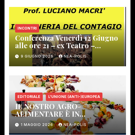
INCONTRI
Conferenza Venerdì 12 Giugno
alle ore 21 – ex Teatro –
Gambassi Terme –
9 GIUGNO 2026
NEA-POLIS
EDITORIALE
L'UNIONE (ANTI-)EUROPEA
IL NOSTRO AGRO-
ALIMENTARE È IN
PERICOLO!
1 MAGGIO 2026
NEA-POLIS