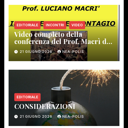
EDITORIALE
INCONTRI
VIDEO
Video completo della
conferenza del Prof. Macrì del
12 giugno scorso
21 GIUGNO 2026
NEA-POLIS
EDITORIALE
CONSIDERAZIONI
21 GIUGNO 2026
NEA-POLIS