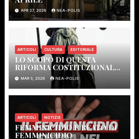
APR 27, 2026
NEA-POLIS
ARTICOLI
CULTURA
EDITORIALE
LO SCOPO DI QUESTA
RIFORMA COSTITUZIONALE:
ELIMINARE GLI ORGANI DI
MAR 5, 2026
NEA-POLIS
CONTROLLO DEMOCRATICO.
ARTICOLI
NOTIZIE
FEMMINICIDIO E REATO DI
FEMMINICIDIO