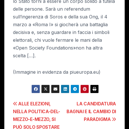
lo Stato torni a essere un corpo solido a tutela
delle persone. Sarà un referendum
sull’ingerenza di Soros e della sua Ong, il 4
marzo a «Roma I» si giocherà una battaglia
decisiva e, senza guardare in faccia i simboli
elettorali, chi vuole fermare le mani della
«Open Society Foundations»non ha altra
scelta […].
(Immagine in evidenza da piueuropa.eu)
Navigazione
ALLE ELEZIONI,
LA CANDIDATURA
NELLA POLITICA-DEL-
BAGNAI E IL CAMBIO DI
articoli
MEZZO-E-MEZZO, SI
PARADIGMA
PUÒ SOLO SPOSTARE