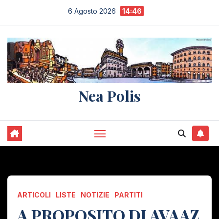
Salta
6 Agosto 2026
14:46
al
contenuto
Nea Polis
ARTICOLI
LISTE
NOTIZIE
PARTITI
A PROPOSITO DI AVAAZ