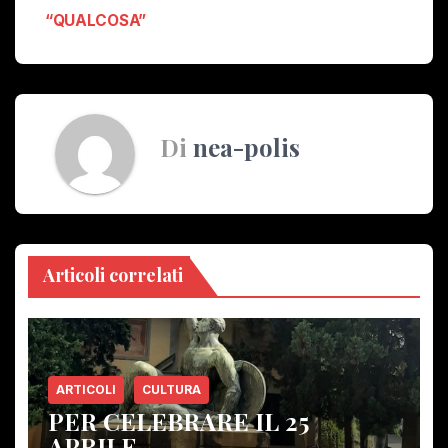
“QUALCOSA”
Di
nea-polis
Articoli correlati
ARTICOLI
CULTURA
PER CELEBRARE IL 25
APRILE