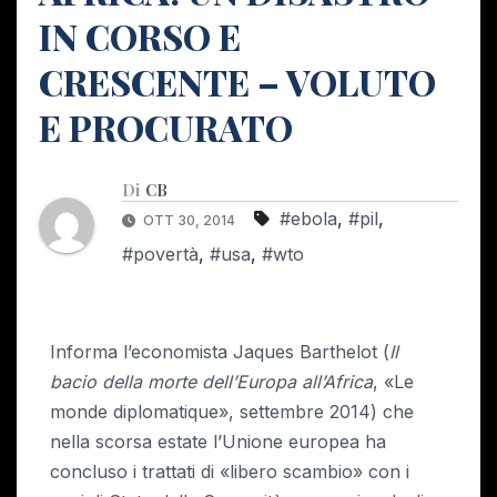
IN CORSO E
CRESCENTE – VOLUTO
E PROCURATO
Di
CB
#ebola
,
#pil
,
OTT 30, 2014
#povertà
,
#usa
,
#wto
Informa l’economista Jaques Barthelot (
Il
bacio della morte dell’Europa all’Africa
, «Le
monde diplomatique», settembre 2014) che
nella scorsa estate l’Unione europea ha
concluso i trattati di «libero scambio» con i