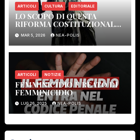
ARTICOLI
CULTURA
EDITORIALE
LO SCOPO DI QUESTA
RIFORMA COSTITUZIONALE:
ELIMINARE GLI ORGANI DI
MAR 5, 2026
NEA-POLIS
CONTROLLO DEMOCRATICO.
ARTICOLI
NOTIZIE
FEMMINICIDIO E REATO DI
FEMMINICIDIO
LUG 26, 2025
NEA-POLIS