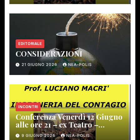
EDITORIALE
CONSIDERAZIONI
21 GIUGNO 2026
NEA-POLIS
INCONTRI
Conferenza Venerdì 12 Giugno
alle ore 21 – ex Teatro –
Gambassi Terme –
9 GIUGNO 2026
NEA-POLIS