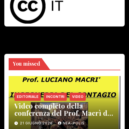
You missed
EDITORIALE
INCONTRI
VIDEO
Video completo della
conferenza del Prof. Macrì del
12 giugno scorso
21 GIUGNO 2026
NEA-POLIS