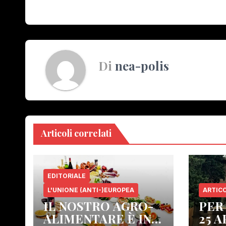
articoli
Di
nea-polis
Articoli correlati
EDITORIALE
L'UNIONE (ANTI-)EUROPEA
ARTICO
IL NOSTRO AGRO-
PER
ALIMENTARE È IN
25 A