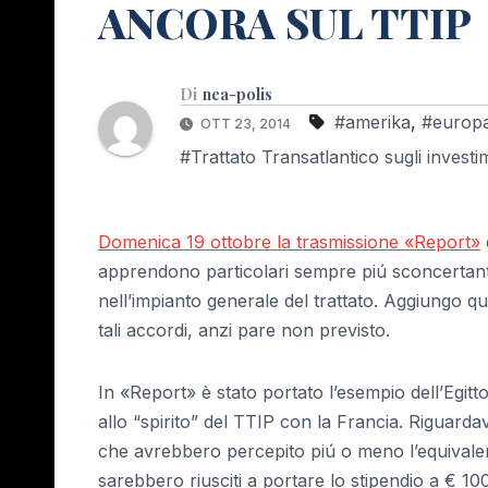
ANCORA SUL TTIP
Di
nea-polis
#amerika
,
#europ
OTT 23, 2014
#Trattato Transatlantico sugli investi
Domenica 19 ottobre la trasmissione «Report»
apprendono particolari sempre piú sconcertanti,
nell’impianto generale del trattato. Aggiungo q
tali accordi, anzi pare non previsto.
In «Report» è stato portato l’esempio dell’Eg
allo “spirito” del TTIP con la Francia. Riguarda
che avrebbero percepito piú o meno l’equivalente
sarebbero riusciti a portare lo stipendio a € 10