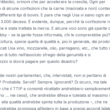
tibiotici, ormoni che per accelerare la crescita, Ogm per
o di alcune confezioni che la carne (macinata e non) conte
differenti tipi di bovini. E pare che negli Usa vi siano ogni a
rca 3.000 decessi. È evidente, dunque, perché la confezione 
e è stata trattata la merce. E alcune voci sono già sparite d
i lobby – se la gente fosse informata, chi le comprerebbe piú
icoltura, specie quella di qualità e, piú in generale, dei prodot
cati Usa vino, mozzarelle, olio, parmigiano, etc., che tutto
i tutto nell’assoluto sfregio della genuinità e si
zzo si dovrà pagare per questo disastro?
nostri parlamentari, che, intervistati, non si peritano di
? Probabile. Servili? Sempre. Ignoranti? Di sicuro, ma tale
e che il TTIP e consimili «trattati» andrebbero semplicemen
ono … nei cessi), che andrebbe difesa e tutelata al massimo 
 alla qualità andrebbe spinta tutta la produzione –, che ne
ndrebbe promossa all’estero in base a precisi accordi bilate