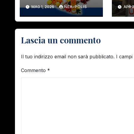
PERICOLO!
MAG 1, 2026
NEA-POLIS
APR 2
Lascia un commento
Il tuo indirizzo email non sarà pubblicato.
I campi
Commento
*