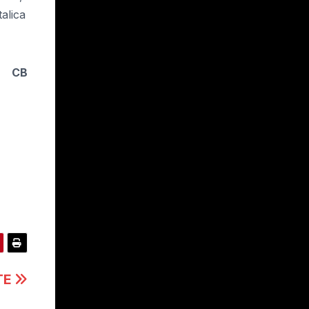
talica
CB
TE