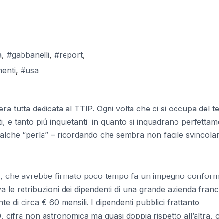
a
,
#gabbanelli
,
#report
,
menti
,
#usa
era tutta dedicata al TTIP. Ogni volta che ci si occupa del t
 e tanto piú inquietanti, in quanto si inquadrano perfettam
ualche “perla” – ricordando che sembra non facile svincolar
itto, che avrebbe firmato poco tempo fa un impegno confor
va le retribuzioni dei dipendenti di una grande azienda fran
 di circa € 60 mensili. I dipendenti pubblici frattanto
0, cifra non astronomica ma quasi doppia rispetto all’altra, 