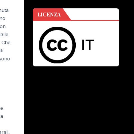
nuta
LICENZA
nno
non
alle
? Che
ti
 sono
te
la
rali,