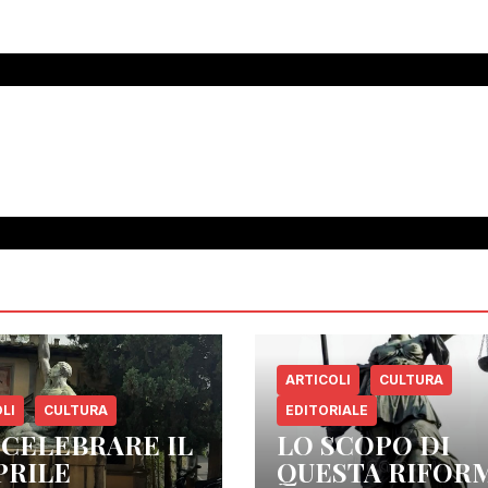
ARTICOLI
CULTURA
LI
CULTURA
EDITORIALE
 CELEBRARE IL
LO SCOPO DI
PRILE
QUESTA RIFOR