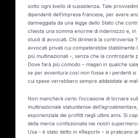
sotto ogni livello di sussistenza. Tale provved
dipendenti dell’impresa francese, per avere ana
danneggiata da una legge dello Stato che contrav
chiesta una somma enorme di indennizzo e, in 
stuoli di avvocati. Chi dirimerà la controversia 
avvocati privati cui competerebbe stabilmente l
piú multinazionali -, senza che la controparte
Dove farà piú comodo – magari in qualche sala d
se per avventura cosí non fosse e i perdenti si 
cui spese verrebbero sempre addebitate ai malc
Non mancherà certo l’occasione di tornare sull
multinazionale statunitense dell’agroalimentare
esponenziale dei profitti negli ultimi anni. Si c
della merce confezionata nei nostri supermerca
Usa – è stato detto in «Report» – si praticano 