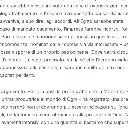
imento avrebbe messo in moto una serie di rivendicazioni dei
logo trattamento. E l’azienda avrebbe fatto causa, dichiarat
veniva, a suo dire, agli accordi. All’Egitto sarebbe stata
caso di mancato pagamento, l’impresa farebbe ricorso, fort
? Pare che a tale mansione siano preposti, in questi casi, tre
’incombenza, nominati dalle imprese via via interessate – pe
 possa disporre di un proprio patrocinante. Dove verrà disc
’albergo –, è stato precisato. Va da sé che l’avranno vinta
opponessero alle decisioni, ci sarebbe subito un altro ricor
apitati perdenti.
’argomento. Per ora basti la presa d’atto che la Monsanto –
, prima produttrice al mondo di Ogm – ha registrato una cre
apisce perché non ci dovranno piú essere indicazioni sull’orig
ti, né tantomeno alcun riferimento alla presenza di Ogm. N
allevamenti intensivi con una quantità di bestiame che super