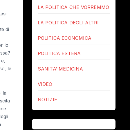
LA POLITICA CHE VORREMMO
asi
LA POLITICA DEGLI ALTRI
e di
POLITICA ECONOMICA
r lo
ussa?
POLITICA ESTERA
 e,
so, le
SANITA’-MEDICINA
VIDEO
 la
NOTIZIE
scita
ine
egli
a