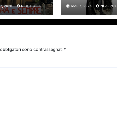
COSTITUZIONAL
7, 2026
NEA-POLIS
MAR 5, 2026
NEA-POL
ELIMINARE GLI
ORGANI DI
CONTROLLO
DEMOCRATICO.
 obbligatori sono contrassegnati
*