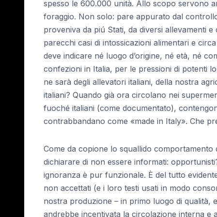
spesso le 600.000 unità. Allo scopo servono an
foraggio. Non solo: pare appurato dal controll
proveniva da piú Stati, da diversi allevamenti e 
parecchi casi di intossicazioni alimentari e ci
deve indicare né luogo d’origine, né età, né com
confezioni in Italia, per le pressioni di potent
ne sarà degli allevatori italiani, della nostra agr
italiani? Quando già ora circolano nei supermer
fuoché italiani (come documentato), contengono d
contrabbandano come «made in Italy». Che pre
Come da copione lo squallido comportamento dei 
dichiarare di non essere informati: opportunisti
ignoranza è pur funzionale. È del tutto evident
non accettati (e i loro testi usati in modo cons
nostra produzione – in primo luogo di qualità, e
andrebbe incentivata la circolazione interna e a