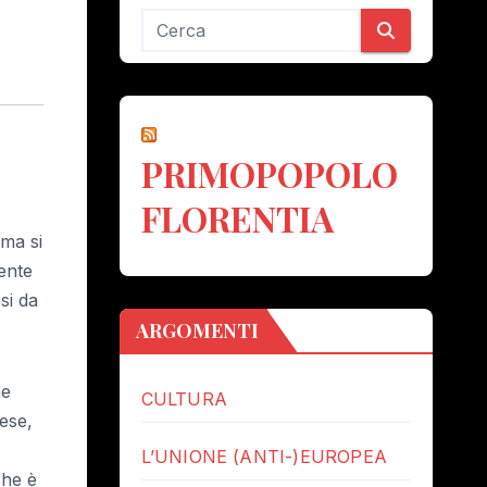
PRIMOPOPOLO
FLORENTIA
ema si
ente
si da
ARGOMENTI
me
CULTURA
cese,
L’UNIONE (ANTI-)EUROPEA
che è