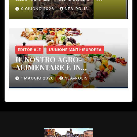
Gambassi Terme –
9 GIUGNO 2026
NEA-POLIS
EDITORIALE
L'UNIONE (ANTI-)EUROPEA
IL NOSTRO AGRO-
ALIMENTARE È IN
PERICOLO!
1 MAGGIO 2026
NEA-POLIS