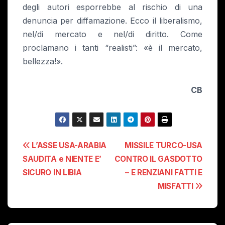
degli autori esporrebbe al rischio di una
denuncia per diffamazione. Ecco il liberalismo,
nel/di mercato e nel/di diritto. Come
proclamano i tanti “realisti”: «è il mercato,
bellezza!».
CB
Navigazione
L’ASSE USA-ARABIA
MISSILE TURCO-USA
SAUDITA e NIENTE E’
CONTRO IL GASDOTTO
articoli
SICURO IN LIBIA
– E RENZIANI FATTI E
MISFATTI