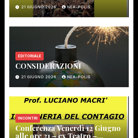
12 giugno scorso
21 GIUGNO 2026
NEA-POLIS
EDITORIALE
CONSIDERAZIONI
21 GIUGNO 2026
NEA-POLIS
INCONTRI
Conferenza Venerdì 12 Giugno
alle ore 21 – ex Teatro –