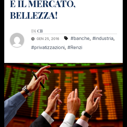
È IL MERCATO,
BELLEZZA!
Di
CB
#banche
,
#industria
,
GEN 25, 2016
#privatizzazioni
,
#Renzi