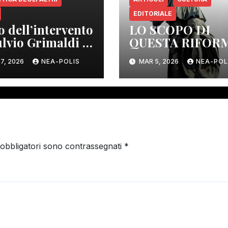
EDITORIALE
o dell’intervento
LO SCOPO DI
ulvio Grimaldi a
QUESTA RIFOR
assi Terme
COSTITUZIONAL
7, 2026
NEA-POLIS
MAR 5, 2026
NEA-POL
ELIMINARE GLI
ORGANI DI
CONTROLLO
DEMOCRATICO.
 obbligatori sono contrassegnati
*