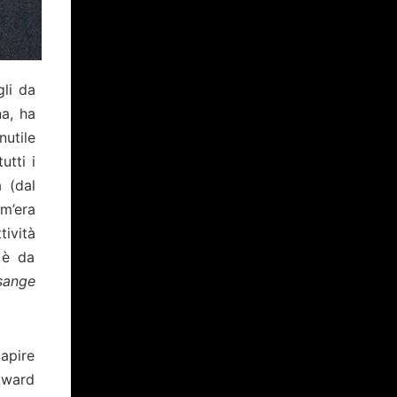
gli da
a, ha
nutile
utti i
 (dal
om’era
tività
 è da
sange
capire
dward