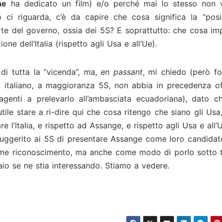
ne
ha dedicato un film) e/o perché mai lo stesso non v
 ci riguarda, c’è da capire che cosa significa la “posi
parte del governo, ossia dei 5S? E soprattutto: che cosa im
one dell’Italia (rispetto agli Usa e all’Ue).
di tutta la “vicenda”, ma,
en passant
, mi chiedo (però fo
 italiano, a maggioranza 5S, non abbia in precedenza of
genti a prelevarlo all’ambasciata ecuadoriana), dato c
le stare a ri-dire qui che cosa ritengo che siano gli Usa,
l’Italia, e rispetto ad Assange, e rispetto agli Usa e all’
 suggerito ai 5S di presentare Assange come loro candidat
ome riconoscimento, ma anche come modo di porlo sotto t
io se ne stia interessando. Stiamo a vedere.