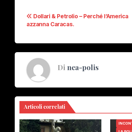
Navigazione
Dollari & Petrolio – Perché l’America
azzanna Caracas.
articoli
Di
nea-polis
Articoli correlati
INCON
LA POL