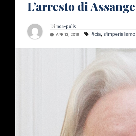
L’arresto di Assange
Di
nea-polis
#cia
,
#imperialismo
APR 13, 2019