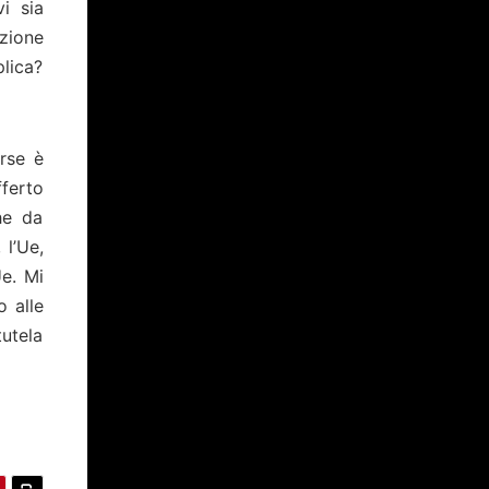
i sia
zione
plica?
rse è
ferto
he da
 l’Ue,
Ue. Mi
o alle
utela