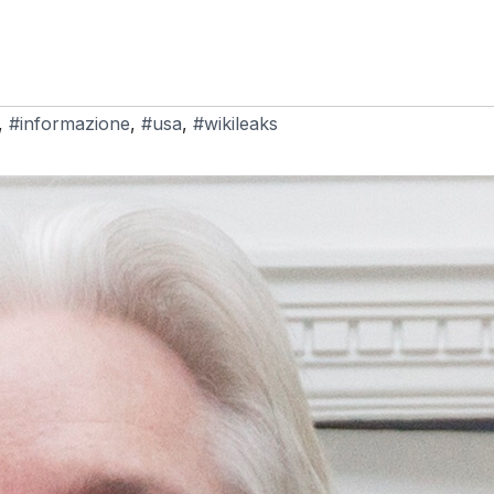
,
#informazione
,
#usa
,
#wikileaks