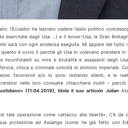
tato: l’Ecuador ha lasciato cadere l’asilo politico concesso
e esercitate dagli Usa …) e il
boxer
-Usa, la Gran Bretagn
 Uniti sarà con ogni evidenza eseguita. Mi appare del tutto i
n quanto è ovvio il perché gli Usa lo volevano prendere in t
 inconfutabili su mire e brutalità e assassinii degli Usa
feroce, cinica e criminale volontà di dominio imperiale. C
, sono favorevoli e/o lo sono restando silenti, e le reat
randosi nelle loro consuete chiacchiere inutili – perciò
uotidiano» (11.04.2019), titola il suo articolo
Julian
As
o di tale operazione come «attacco alla libertà». C’è da 
 sua protezione ad Assange (come ha già fatto con E