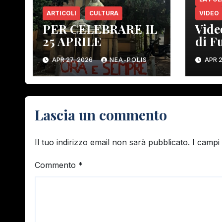
ARTICOLI
CULTURA
VIDEO
PER CELEBRARE IL
Vide
25 APRILE
di F
Gamb
APR 27, 2026
NEA-POLIS
APR 2
Lascia un commento
Il tuo indirizzo email non sarà pubblicato.
I campi
Commento
*