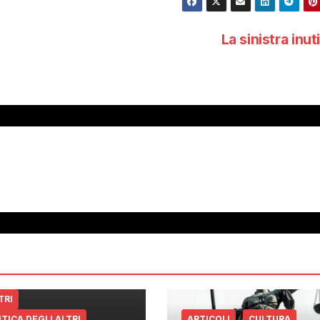
La sinistra inut
TRI
ITICA DEGLI ALTRI
ARTICOLI
CULTURA