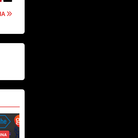
IA
INA