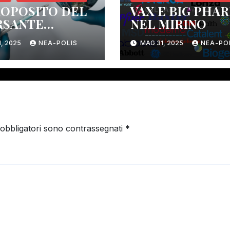
ROPOSITO DEL
VAX E BIG PHA
RSANTE
NEL MIRINO
ITARIO”
1, 2025
NEA-POLIS
MAG 31, 2025
NEA-PO
L’ATTACCO –
 PROSEGUE…
 obbligatori sono contrassegnati
*