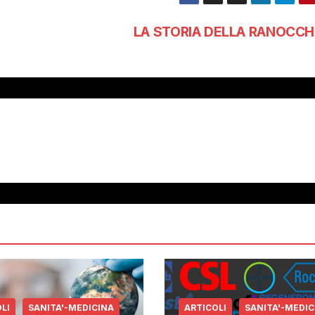
LA STORIA DELLA RANOCCH
LI
SANITA'-MEDICINA
ARTICOLI
SANITA'-MEDIC