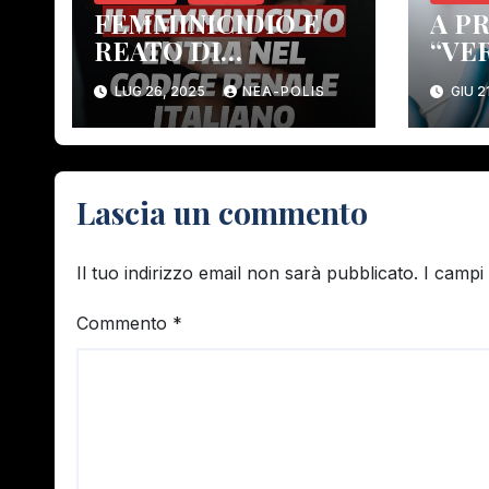
FEMMINICIDIO E
A P
REATO DI
“VE
FEMMINICIDIO
SAN
LUG 26, 2025
NEA-POLIS
GIU 2
DEL
CHE
Lascia un commento
Il tuo indirizzo email non sarà pubblicato.
I campi
Commento
*