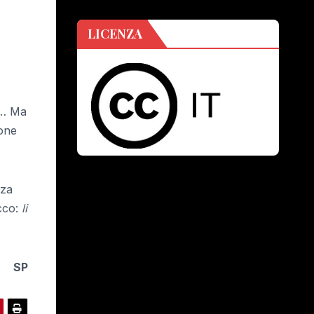
LICENZA
e … Ma
ione
nza
cco:
li
SP