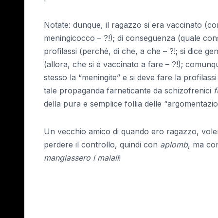
Notate: dunque, il ragazzo si era vaccinato (co
meningicocco – ?!); di conseguenza (quale conse
profilassi (perché, di che, a che – ?!; si dice g
(allora, che si è vaccinato a fare – ?!); comunq
stesso la “meningite” e si deve fare la profilass
tale propaganda farneticante da schizofrenici
f
della pura e semplice follia delle “argomentazio
Un vecchio amico di quando ero ragazzo, vole
perdere il controllo, quindi con
aplomb
, ma con
mangiassero i maiali
!