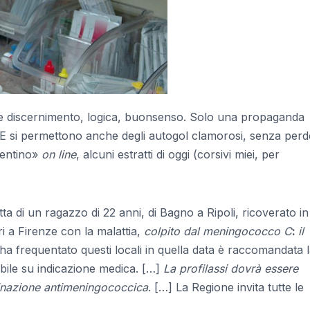
re discernimento, logica, buonsenso. Solo una propaganda
). E si permettono anche degli autogol clamorosi, senza per
rentino»
on line
, alcuni estratti di oggi (corsivi miei, per
tta di un ragazzo di 22 anni, di Bagno a Ripoli, ricoverato in
ri a Firenze con la malattia,
colpito dal meningococco C
:
il
 ha frequentato questi locali in quella data è raccomandata 
bile su indicazione medica. […]
La profilassi dovrà essere
cinazione antimeningococcic
a
. […] La Regione invita tutte le