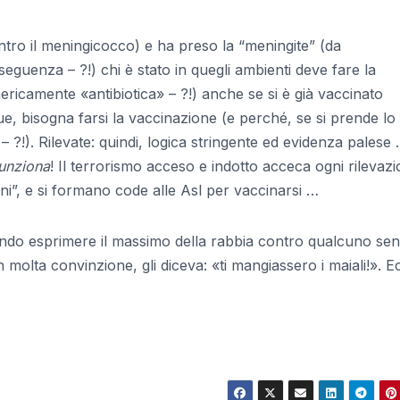
ntro il meningicocco) e ha preso la “meningite” (da
guenza – ?!) chi è stato in quegli ambienti deve fare la
enericamente «antibiotica» – ?!) anche se si è già vaccinato
ue, bisogna farsi la vaccinazione (e perché, se si prende lo
i – ?!). Rilevate: quindi, logica stringente ed evidenza pales
unziona
! Il terrorismo acceso e indotto acceca ogni rilevaz
ni”, e si formano code alle Asl per vaccinarsi …
ndo esprimere il massimo della rabbia contro qualcuno se
 molta convinzione, gli diceva: «ti mangiassero i maiali!». E