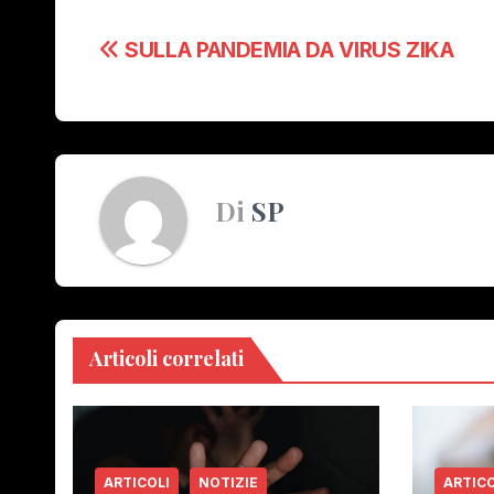
Navigazione
SULLA PANDEMIA DA VIRUS ZIKA
articoli
Di
SP
Articoli correlati
ARTICOLI
NOTIZIE
ARTICO