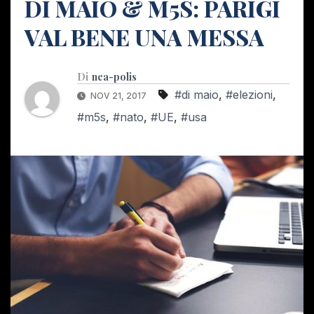
DI MAIO & M5S: PARIGI
VAL BENE UNA MESSA
Di
nea-polis
#di maio
,
#elezioni
,
NOV 21, 2017
#m5s
,
#nato
,
#UE
,
#usa