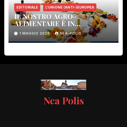
EDITORIALE
L'UNIONE (ANTI-)EUROPEA
IL NOSTRO AGRO-
ALIMENTARE È IN
PERICOLO!
1 MAGGIO 2026
NEA-POLIS
Nea Polis