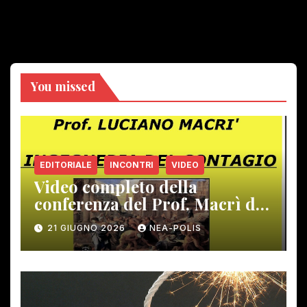
You missed
EDITORIALE
INCONTRI
VIDEO
Video completo della
conferenza del Prof. Macrì del
12 giugno scorso
21 GIUGNO 2026
NEA-POLIS