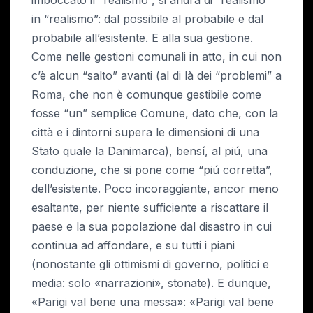
imboccato il “realismo”, si andrà di “realismo”
in “realismo”: dal possibile al probabile e dal
probabile all’esistente. E alla sua gestione.
Come nelle gestioni comunali in atto, in cui non
c’è alcun “salto” avanti (al di là dei “problemi” a
Roma, che non è comunque gestibile come
fosse “un” semplice Comune, dato che, con la
città e i dintorni supera le dimensioni di una
Stato quale la Danimarca), bensí, al piú, una
conduzione, che si pone come “piú corretta”,
dell’esistente. Poco incoraggiante, ancor meno
esaltante, per niente sufficiente a riscattare il
paese e la sua popolazione dal disastro in cui
continua ad affondare, e su tutti i piani
(nonostante gli ottimismi di governo, politici e
media: solo «narrazioni», stonate). E dunque,
«Parigi val bene una messa»: «Parigi val bene