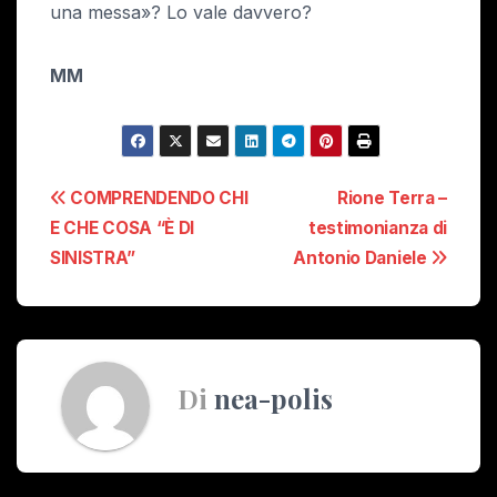
una messa»? Lo vale davvero?
MM
Navigazione
COMPRENDENDO CHI
Rione Terra –
E CHE COSA “È DI
testimonianza di
articoli
SINISTRA”
Antonio Daniele
Di
nea-polis