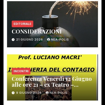
EDITORIALE
CONSIDERAZIONI
21 GIUGNO 2026
NEA-POLIS
INCONTRI
Conferenza Venerdì 12 Giugno
alle ore 21 – ex Teatro –
Gambassi Terme –
9 GIUGNO 2026
NEA-POLIS