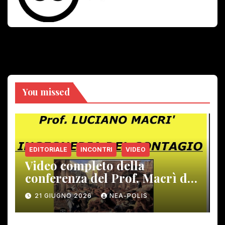
You missed
EDITORIALE
INCONTRI
VIDEO
Video completo della
conferenza del Prof. Macrì del
12 giugno scorso
21 GIUGNO 2026
NEA-POLIS