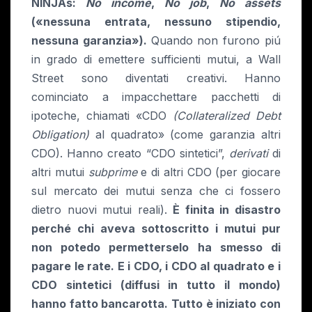
NINJAs:
No income
,
No job
,
No assets
(«nessuna entrata, nessuno stipendio,
nessuna garanzia»).
Quando non furono piú
in grado di emettere sufficienti mutui, a Wall
Street sono diventati creativi. Hanno
cominciato a impacchettare pacchetti di
ipoteche, chiamati «CDO
(Collateralized Debt
Obligation)
al quadrato» (come garanzia altri
CDO). Hanno creato “CDO sintetici”,
derivati
di
altri mutui
subprime
e di altri CDO (per giocare
sul mercato dei mutui senza che ci fossero
dietro nuovi mutui reali).
È finita in disastro
perché chi aveva sottoscritto i mutui pur
non potedo permetterselo ha smesso di
pagare le rate. E i CDO, i CDO al quadrato e i
CDO sintetici (diffusi in tutto il mondo)
hanno fatto bancarotta. Tutto è iniziato con