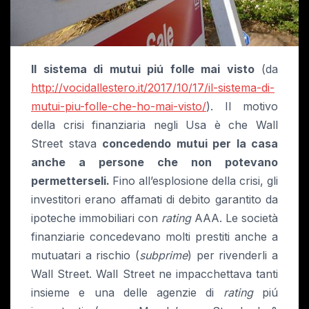
Il sistema di mutui piú folle mai visto
(da
http://vocidallestero.it/2017/10/17/il-sistema-di-
mutui-piu-folle-che-ho-mai-visto/
). Il motivo
della crisi finanziaria negli Usa è che Wall
Street stava
concedendo mutui per la casa
anche a persone che non potevano
permetterseli.
Fino all’esplosione della crisi, gli
investitori erano affamati di debito garantito da
ipoteche immobiliari con
rating
AAA. Le società
finanziarie concedevano molti prestiti anche a
mutuatari a rischio (
subprime
) per rivenderli a
Wall Street. Wall Street ne impacchettava tanti
insieme e una delle agenzie di
rating
piú