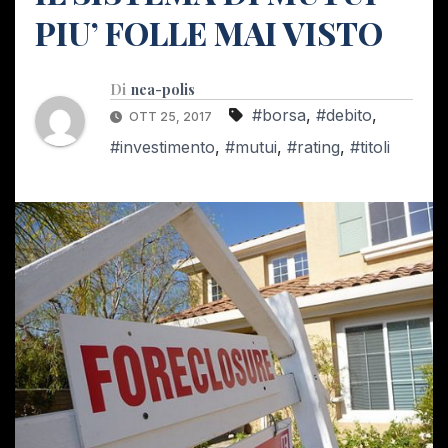
PIU’ FOLLE MAI VISTO
Di
nea-polis
#borsa
,
#debito
,
OTT 25, 2017
#investimento
,
#mutui
,
#rating
,
#titoli