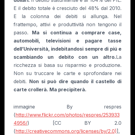
dollari.
Il debito statunitense è al 104% del PIL.
E il debito totale è cresciuto del 48% dal 2010.
E la colonna dei debiti si allunga. Nel
frattempo, attivi e produttività non tengono il
passo.
Ma si continua a comprare case,
automobili, televisioni e pagare tasse
dell’Università, indebitandosi sempre di piú e
scambiando un debito con un altro.
La
ricchezza si basa su risparmio e produzione.
Non su truccare le carte e sprofondare nei
debiti.
Non si può dire quando il castello di
carte crollerà. Ma precipiterà.
immagine By respres
(
http://www.flickr.com/photos/respres/253933
4956/
) [CC BY 2.0
(
http://creativecommons.org/licenses/by/2.0)
],