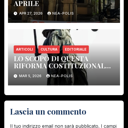
APRILE
APR 27, 2026
NEA-POLIS
ARTICOLI
CULTURA
EDITORIALE
LO SCOPO DI QUESTA
RIFORMA COSTITUZIONALE:
ELIMINARE GLI ORGANI DI
MAR 5, 2026
NEA-POLIS
CONTROLLO DEMOCRATICO.
Lascia un commento
Il tuo indirizzo email non sarà pubblicato.
I campi