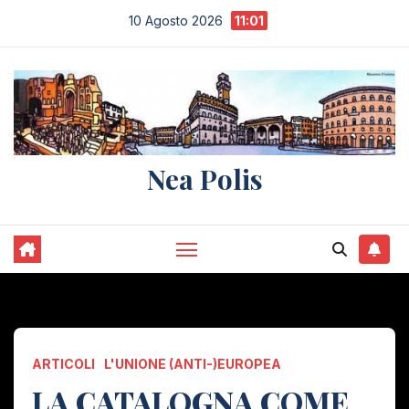
Salta
10 Agosto 2026
11:01
al
contenuto
Nea Polis
ARTICOLI
L'UNIONE (ANTI-)EUROPEA
LA CATALOGNA COME