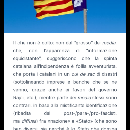
Il che non è colto: non dal “grosso” dei
media
,
che, con l’apparenza di “informazione
equidistante”, suggeriscono che la spinta
catalana all’indipendenza è follia avventurista,
che porta i catalani in un
cul de sac
di disastri
(sottolineando imprese e banche che se ne
vanno, grazie anche ai favori del governo
Rajoi, etc.), mentre parte dei
media
stessi sono
contrari, in base alla mistificante identificazione
(ribadita dai post-/para-/pro-fascisti,
ma
diffusa
) fra «nazione» e «Stato» (che sono
ben diversi, sia perché è lo Stato che domina