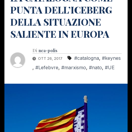
PUNTA DELL’ICEBERG
DELLA SITUAZIONE
SALIENTE IN EUROPA
Di
nea-polis
#catalogna
,
#keynes
OTT 26, 2017
,
#Lefebvre
,
#marxismo
,
#nato
,
#UE