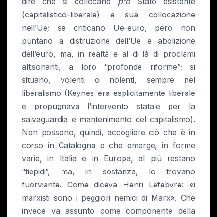
dire che si collocano
pro
Stato esistente
(capitalistico-liberale) e sua collocazione
nell’Ue; se criticano Ue-euro, però non
puntano a distruzione dell’Ue e abolizione
dell’euro, ma, in realtà e al di là di proclami
altisonanti, a loro “profonde riforme”; si
situano, volenti o nolenti, sempre nel
liberalismo (Keynes era esplicitamente liberale
e propugnava l’intervento statale per la
salvaguardia e mantenimento del capitalismo).
Non possono, quindi, accogliere ciò che è in
corso in Catalogna e che emerge, in forme
varie, in Italia e in Europa, al piú restano
“tiepidi”, ma, in sostanza, lo trovano
fuorviante. Come diceva Henri Lefebvre: «i
marxisti sono i peggiori nemici di Marx». Che
invece va assunto come componente della