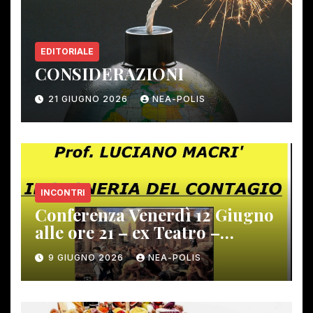
EDITORIALE
CONSIDERAZIONI
21 GIUGNO 2026
NEA-POLIS
INCONTRI
Conferenza Venerdì 12 Giugno
alle ore 21 – ex Teatro –
Gambassi Terme –
9 GIUGNO 2026
NEA-POLIS