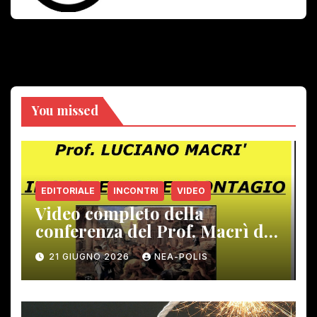
You missed
EDITORIALE
INCONTRI
VIDEO
Video completo della
conferenza del Prof. Macrì del
12 giugno scorso
21 GIUGNO 2026
NEA-POLIS