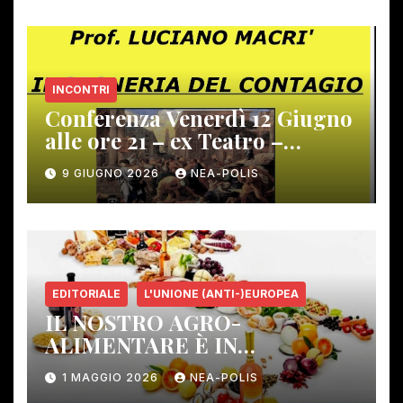
INCONTRI
Conferenza Venerdì 12 Giugno
alle ore 21 – ex Teatro –
Gambassi Terme –
9 GIUGNO 2026
NEA-POLIS
EDITORIALE
L'UNIONE (ANTI-)EUROPEA
IL NOSTRO AGRO-
ALIMENTARE È IN
PERICOLO!
1 MAGGIO 2026
NEA-POLIS