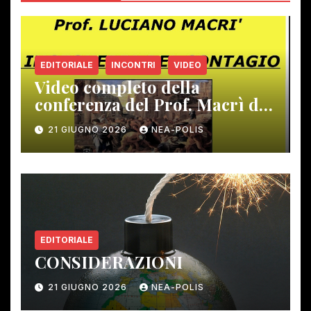
EDITORIALE
INCONTRI
VIDEO
Video completo della
conferenza del Prof. Macrì del
12 giugno scorso
21 GIUGNO 2026
NEA-POLIS
EDITORIALE
CONSIDERAZIONI
21 GIUGNO 2026
NEA-POLIS