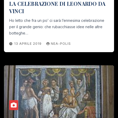
LA CELEBRAZIONE DI LEONARDO DA
VINCI
Ho letto che fra un po’ ci sarà l’ennesima celebrazione
per il grande genio: che rubacchiasse idee nelle altre
botteghe…
13 APRILE 2019
NEA-POLIS