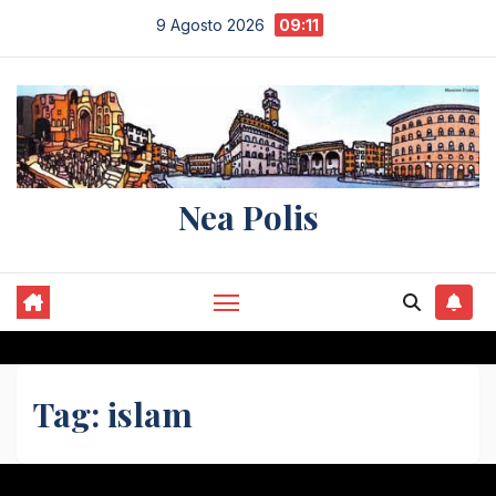
Salta
9 Agosto 2026
09:11
al
contenuto
Nea Polis
Tag:
islam